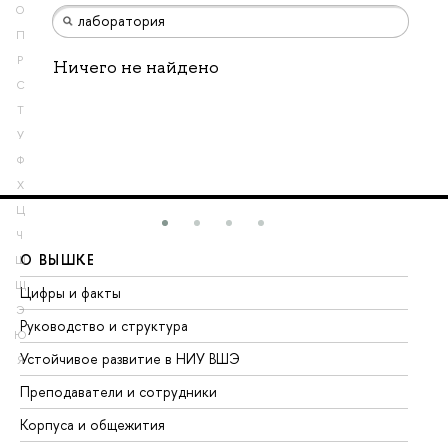
О
П
Р
Ничего не найдено
С
Т
У
Ф
Х
Ц
Ч
О ВЫШКЕ
О
Ш
Щ
Цифры и факты
Ли
Э
Руководство и структура
До
Ю
Устойчивое развитие в НИУ ВШЭ
Ол
Я
Преподаватели и сотрудники
Пр
Корпуса и общежития
Вы