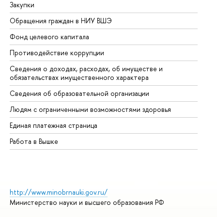
Закупки
Пр
Обращения граждан в НИУ ВШЭ
Ас
Фонд целевого капитала
До
Противодействие коррупции
Це
Сведения о доходах, расходах, об имуществе и
Би
обязательствах имущественного характера
Об
Сведения об образовательной организации
Об
Людям с ограниченными возможностями здоровья
Единая платежная страница
Работа в Вышке
http://www.minobrnauki.gov.ru/
Министерство науки и высшего образования РФ