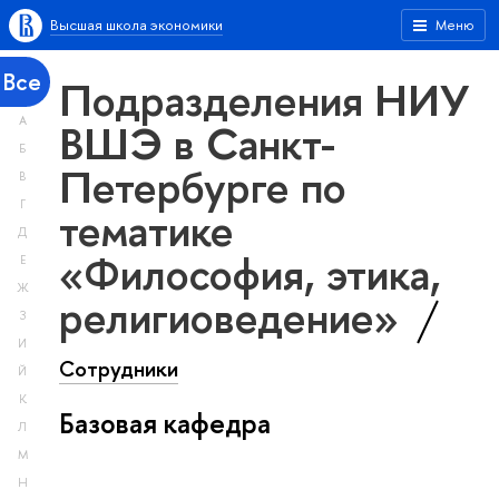
Высшая школа экономики
Меню
Все
Подразделения НИУ
А
ВШЭ в Санкт-
Б
Петербурге по
В
Г
тематике
Д
«Философия, этика,
Е
Ж
религиоведение»
З
И
Сотрудники
Й
К
Базовая кафедра
Л
М
Н