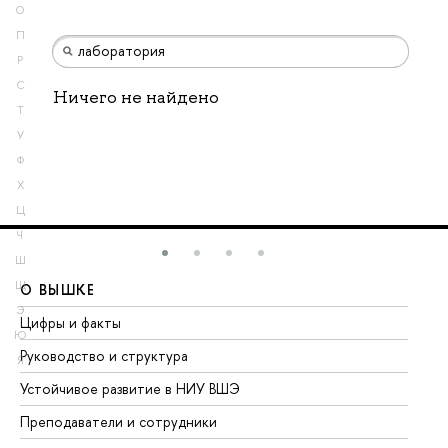
О
П
Р
С
Ничего не найдено
Т
У
Ф
Х
Ц
Ч
Ш
Щ
О ВЫШКЕ
О
Э
Цифры и факты
Ли
Ю
Руководство и структура
До
Я
Устойчивое развитие в НИУ ВШЭ
Ол
Преподаватели и сотрудники
Пр