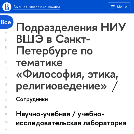
Высшая школа экономики
Меню
Все
Подразделения НИУ
А
ВШЭ в Санкт-
Б
Петербурге по
В
Г
тематике
Д
«Философия, этика,
Е
Ж
религиоведение»
З
И
Сотрудники
Й
К
Научно-учебная / учебно-
Л
исследовательская лаборатория
М
Н