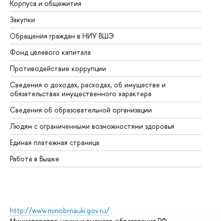
Корпуса и общежития
Вы
Закупки
Пр
Обращения граждан в НИУ ВШЭ
Ас
Фонд целевого капитала
До
Противодействие коррупции
Це
Сведения о доходах, расходах, об имуществе и
Би
обязательствах имущественного характера
Об
Сведения об образовательной организации
Об
Людям с ограниченными возможностями здоровья
Единая платежная страница
Работа в Вышке
http://www.minobrnauki.gov.ru/
Министерство науки и высшего образования РФ