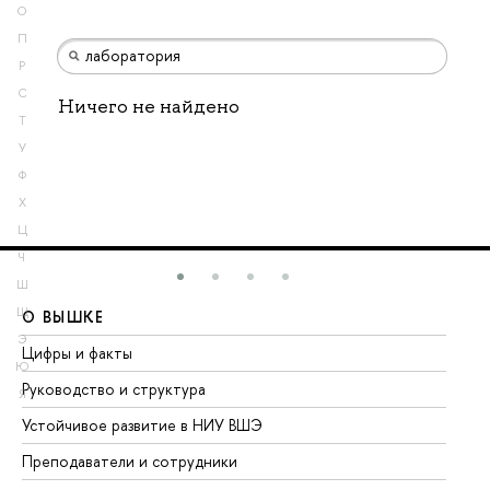
О
П
Р
С
Ничего не найдено
Т
У
Ф
Х
Ц
Ч
Ш
Щ
О ВЫШКЕ
О
Э
Цифры и факты
Ли
Ю
Руководство и структура
До
Я
Устойчивое развитие в НИУ ВШЭ
Ол
Преподаватели и сотрудники
Пр