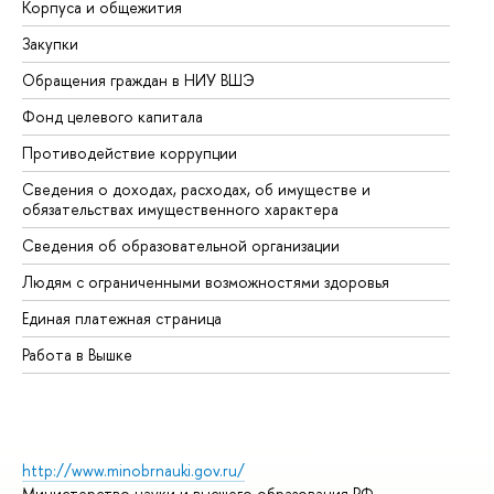
Корпуса и общежития
Вы
Закупки
Пр
Обращения граждан в НИУ ВШЭ
Ас
Фонд целевого капитала
До
Противодействие коррупции
Це
Сведения о доходах, расходах, об имуществе и
Би
обязательствах имущественного характера
Об
Сведения об образовательной организации
Об
Людям с ограниченными возможностями здоровья
Единая платежная страница
Работа в Вышке
http://www.minobrnauki.gov.ru/
Министерство науки и высшего образования РФ