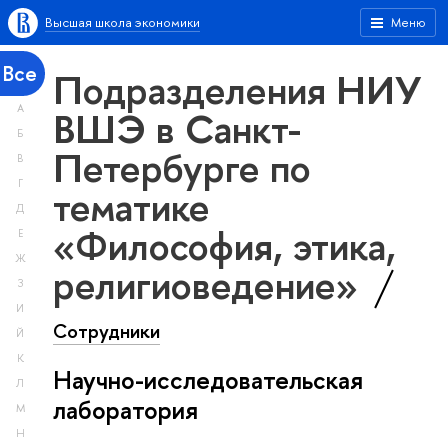
Высшая школа экономики
Меню
Все
Подразделения НИУ
А
ВШЭ в Санкт-
Б
Петербурге по
В
Г
тематике
Д
«Философия, этика,
Е
Ж
религиоведение»
З
И
Сотрудники
Й
К
Научно-исследовательская
Л
лаборатория
М
Н