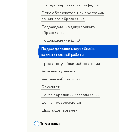
Общеуниверситетская кафедра
Офис образовательной программы
основного образования
Подразделение довузовского
образования
Подразделение ДПО
Подразделения внеучебной и
воспитательной работы
Проектно-учебная лаборатория
Редакции журналов
Учебная лаборатория
Факультет
Центр передовых исследований
Центр превосходства
Школа/Департамент
Тематика