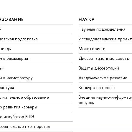
АЗОВАНИЕ
НАУКА
й
Научные подразделения
зовская подготовка
Исследовательские проек
пиады
Мониторинги
м в бакалавриат
Диссертационные советы
а+
Защиты диссертаций
м в магистратуру
Академическое развитие
рантура
Конкурсы и гранты
лнительное образование
Внешние научно-информац
ресурсы
р развития карьеры
ес-инкубатор ВШЭ
зовательные партнерства