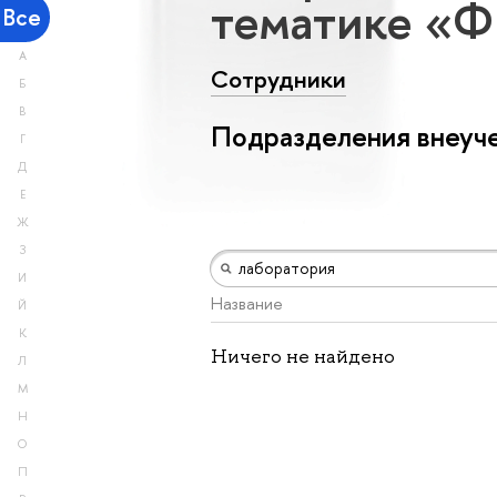
тематике «Ф
Все
А
Сотрудники
Б
В
Подразделения внеуче
Г
Д
Е
Ж
З
И
Название
Й
К
Ничего не найдено
Л
М
Н
О
П