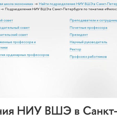
ая школа экономики»
Найти подразделение НИУ ВШЭ в Санкт-Пете
Подразделения НИУ ВШЭ в Санкт-Петербурге по тематике «Филосо
ый совет
Преподаватели и сотрудник
юдательный совет
Почетные профессора
ительский совет
Президент
уженные профессора и
Научный руководитель
тники
Ректор
егия ординарных профессоров
Профсоюз работников
ия НИУ ВШЭ в Санкт-