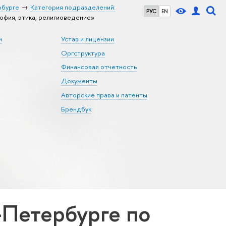
рбурге
Категория подразделений:
РУС
EN
фия, этика, религиоведение»
и
Устав и лицензии
Оргструктура
Финансовая отчетность
Документы
Авторские права и патенты
Брендбук
Петербурге по