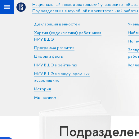
Национальный исследовательский университет «Высш
Подразделения внеучебной и воспитательной работы
Декларация ценностей
Учен
Хартия (кодекс этики) работников
Набл
НИУ ВШЭ
Попеч
Программа развития
Засл
Цифры и факты
рабо
НИУ ВШЭ в рейтингах
Колл
НИУ ВШЭ в международных
ассоциациях
История
Мы помним
Подразделен