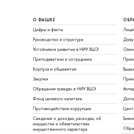
О ВЫШКЕ
ОБР
Цифры и факты
Лице
Руководство и структура
Дову
Устойчивое развитие в НИУ ВШЭ
Олим
Преподаватели и сотрудники
Прие
Корпуса и общежития
Вышк
Закупки
Прие
Обращения граждан в НИУ ВШЭ
Аспи
Фонд целевого капитала
Допо
Противодействие коррупции
Цент
Сведения о доходах, расходах, об
Бизн
имуществе и обязательствах
Обра
имущественного характера