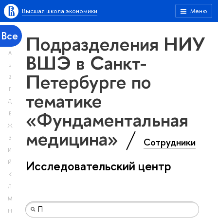
Высшая школа экономики
Меню
Все
Подразделения НИУ
А
ВШЭ в Санкт-
Б
Петербурге по
В
Г
тематике
Д
«Фундаментальная
Е
Ж
медицина»
З
Сотрудники
И
Исследовательский центр
Й
К
Л
М
Н