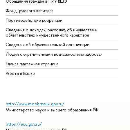
Обращения граждан в НИУ ВШЭ
Ас
Фонд целевого капитала
До
Противодействие коррупции
Це
Сведения о доходах, расходах, об имуществе и
Би
обязательствах имущественного характера
Об
Сведения об образовательной организации
Об
Людям с ограниченными возможностями здоровья
Единая платежная страница
Работа в Вышке
http://www.minobrnauki.gov.ru/
Министерство науки и высшего образования РФ
https://edu.gov.ru/