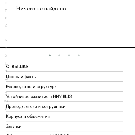
О
Ничего не найдено
П
Р
С
Т
У
Ф
Х
Ц
О ВЫШКЕ
О
Ч
Цифры и факты
Ли
Ш
Руководство и структура
До
Щ
Э
Устойчивое развитие в НИУ ВШЭ
Ол
Ю
Преподаватели и сотрудники
Пр
Я
Корпуса и общежития
Вы
Закупки
Пр