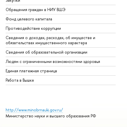
Закупки
Пр
Обращения граждан в НИУ ВШЭ
Ас
Фонд целевого капитала
До
Противодействие коррупции
Це
Сведения о доходах, расходах, об имуществе и
Би
обязательствах имущественного характера
Об
Сведения об образовательной организации
Об
Людям с ограниченными возможностями здоровья
Единая платежная страница
Работа в Вышке
http://www.minobrnauki.gov.ru/
Министерство науки и высшего образования РФ