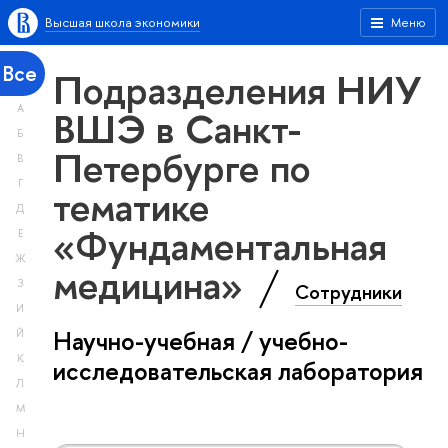
Высшая школа экономики
Меню
Все
Подразделения НИУ
А
ВШЭ в Санкт-
Б
Петербурге по
В
Г
тематике
Д
«Фундаментальная
Е
Ж
медицина»
З
Сотрудники
И
Научно-учебная / учебно-
Й
К
исследовательская лаборатория
Л
М
Н