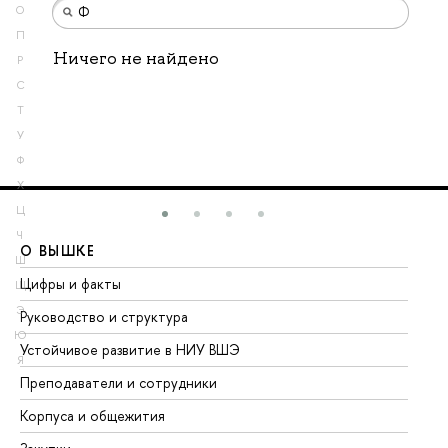
О
П
Ничего не найдено
Р
С
Т
У
Ф
Х
Ц
Ч
О ВЫШКЕ
О
Ш
Цифры и факты
Ли
Щ
Э
Руководство и структура
До
Ю
Устойчивое развитие в НИУ ВШЭ
Ол
Я
Преподаватели и сотрудники
Пр
Корпуса и общежития
Вы