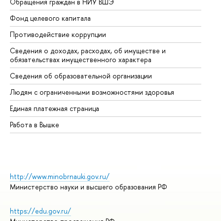
Обращения граждан в НИУ ВШЭ
Ас
Фонд целевого капитала
До
Противодействие коррупции
Це
Сведения о доходах, расходах, об имуществе и
Би
обязательствах имущественного характера
Об
Сведения об образовательной организации
Об
Людям с ограниченными возможностями здоровья
Единая платежная страница
Работа в Вышке
http://www.minobrnauki.gov.ru/
Министерство науки и высшего образования РФ
https://edu.gov.ru/