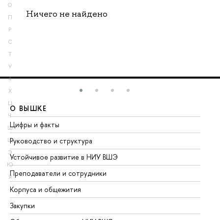
О
Ничего не найдено
П
Р
С
Т
У
Ф
Х
Ц
О ВЫШКЕ
О
Ч
Цифры и факты
Ли
Ш
Руководство и структура
До
Щ
Э
Устойчивое развитие в НИУ ВШЭ
Ол
Ю
Преподаватели и сотрудники
Пр
Я
Корпуса и общежития
Вы
Закупки
Пр