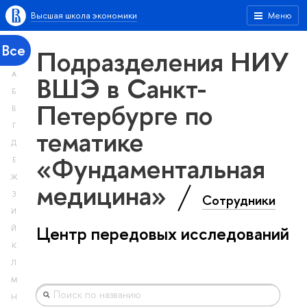
Высшая школа экономики
Меню
Все
Подразделения НИУ
А
ВШЭ в Санкт-
Б
Петербурге по
В
Г
тематике
Д
«Фундаментальная
Е
Ж
медицина»
З
Сотрудники
И
Центр передовых исследований
Й
К
Л
М
Н