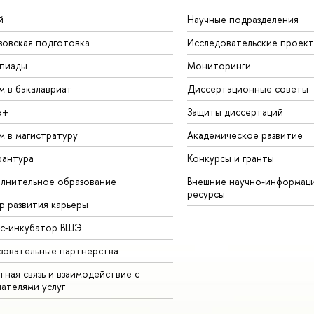
й
Научные подразделения
зовская подготовка
Исследовательские проек
пиады
Мониторинги
м в бакалавриат
Диссертационные советы
а+
Защиты диссертаций
м в магистратуру
Академическое развитие
рантура
Конкурсы и гранты
лнительное образование
Внешние научно-информац
ресурсы
р развития карьеры
ес-инкубатор ВШЭ
зовательные партнерства
ная связь и взаимодействие с
чателями услуг