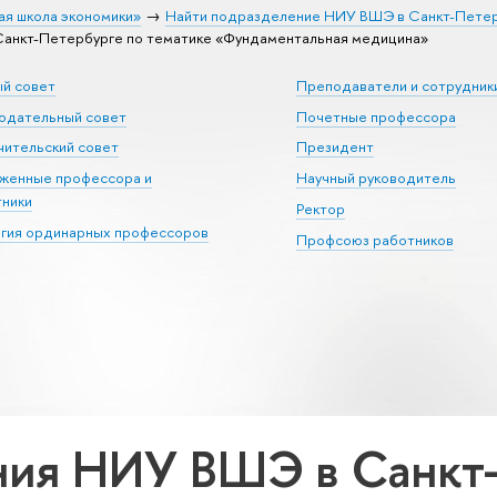
ая школа экономики»
Найти подразделение НИУ ВШЭ в Санкт-Пете
анкт-Петербурге по тематике «Фундаментальная медицина»
ый совет
Преподаватели и сотрудник
юдательный совет
Почетные профессора
ительский совет
Президент
уженные профессора и
Научный руководитель
тники
Ректор
егия ординарных профессоров
Профсоюз работников
ия НИУ ВШЭ в Санкт-