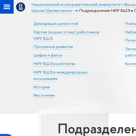
Национальный исследовательский университет «Высш
Школа/Департамент
Подразделения НИУ ВШЭ в С
Декларация ценностей
Учен
Хартия (кодекс этики) работников
Набл
НИУ ВШЭ
Попеч
Программа развития
Засл
Цифры и факты
рабо
НИУ ВШЭ в рейтингах
Колл
НИУ ВШЭ в международных
ассоциациях
История
Мы помним
Подразделен