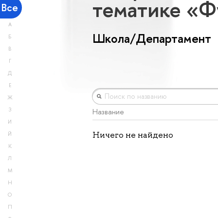
тематике «Ф
Все
А
Школа/Департамент
Б
В
Г
Д
Е
Ж
З
Название
И
Ничего не найдено
Й
К
Л
М
Н
О
П