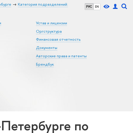
рбурге
Категория подразделений:
РУС
EN
и
Устав и лицензии
Оргструктура
Финансовая отчетность
Документы
Авторские права и патенты
Брендбук
Петербурге по