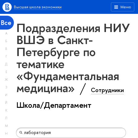
Высшая школа экономики
Меню
Все
Подразделения НИУ
А
ВШЭ в Санкт-
Б
Петербурге по
В
Г
тематике
Д
«Фундаментальная
Е
Ж
медицина»
З
Сотрудники
И
Школа/Департамент
Й
К
Л
М
Н