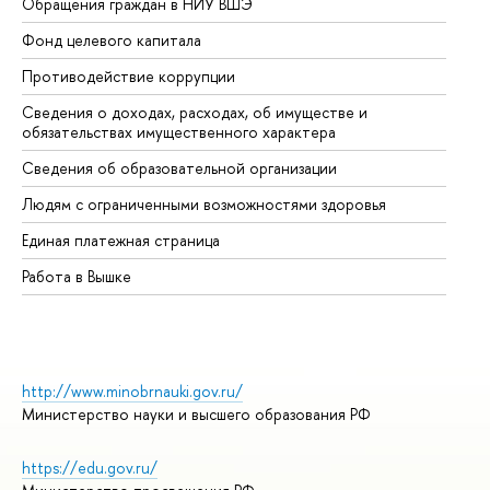
Обращения граждан в НИУ ВШЭ
Ас
Фонд целевого капитала
До
Противодействие коррупции
Це
Сведения о доходах, расходах, об имуществе и
Би
обязательствах имущественного характера
Об
Сведения об образовательной организации
Об
Людям с ограниченными возможностями здоровья
Единая платежная страница
Работа в Вышке
http://www.minobrnauki.gov.ru/
Министерство науки и высшего образования РФ
https://edu.gov.ru/