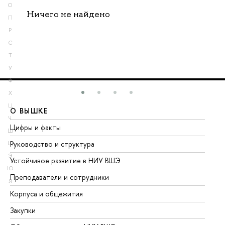
О
Ничего не найдено
П
Р
С
Т
У
Ф
Х
Ц
О ВЫШКЕ
О
Ч
Цифры и факты
Ли
Ш
Руководство и структура
До
Щ
Э
Устойчивое развитие в НИУ ВШЭ
Ол
Ю
Преподаватели и сотрудники
Пр
Я
Корпуса и общежития
Вы
Закупки
Пр