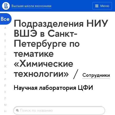
Высшая школа экономики
Меню
Все
Подразделения НИУ
А
ВШЭ в Санкт-
Б
Петербурге по
В
Г
тематике
Д
«Химические
Е
Ж
технологии»
З
Сотрудники
И
Научная лаборатория ЦФИ
Й
К
Л
М
Н