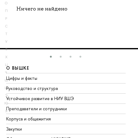
О
Ничего не найдено
П
Р
С
Т
У
Ф
Х
Ц
О ВЫШКЕ
О
Ч
Цифры и факты
Ли
Ш
Руководство и структура
До
Щ
Э
Устойчивое развитие в НИУ ВШЭ
Ол
Ю
Преподаватели и сотрудники
Пр
Я
Корпуса и общежития
Вы
Закупки
Пр