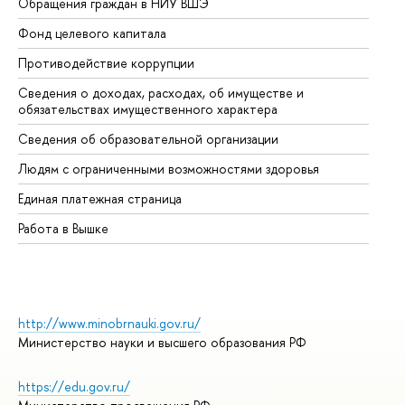
Обращения граждан в НИУ ВШЭ
Ас
Фонд целевого капитала
До
Противодействие коррупции
Це
Сведения о доходах, расходах, об имуществе и
Би
обязательствах имущественного характера
Об
Сведения об образовательной организации
Об
Людям с ограниченными возможностями здоровья
Единая платежная страница
Работа в Вышке
http://www.minobrnauki.gov.ru/
Министерство науки и высшего образования РФ
https://edu.gov.ru/