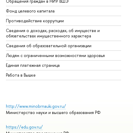
Обращения граждан в НИУ ВШЭ
Ас
Фонд целевого капитала
До
Противодействие коррупции
Це
Сведения о доходах, расходах, об имуществе и
Би
обязательствах имущественного характера
Об
Сведения об образовательной организации
Об
Людям с ограниченными возможностями здоровья
Единая платежная страница
Работа в Вышке
http://www.minobrnauki.gov.ru/
Министерство науки и высшего образования РФ
https://edu.gov.ru/