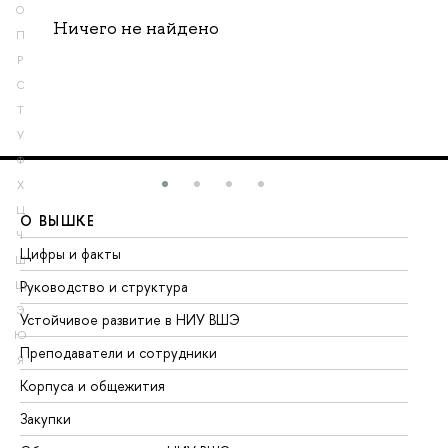
О
Ничего не найдено
П
Р
С
Т
У
Ф
Х
Ц
О ВЫШКЕ
О
Ч
Цифры и факты
Ли
Ш
Руководство и структура
До
Щ
Э
Устойчивое развитие в НИУ ВШЭ
Ол
Ю
Преподаватели и сотрудники
Пр
Я
Корпуса и общежития
Вы
Закупки
Пр