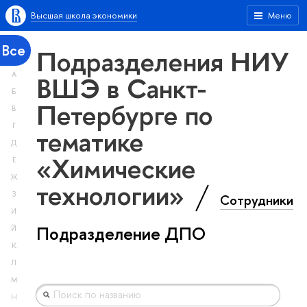
Высшая школа экономики
Меню
Все
Подразделения НИУ
А
ВШЭ в Санкт-
Б
Петербурге по
В
Г
тематике
Д
«Химические
Е
Ж
технологии»
З
Сотрудники
И
Подразделение ДПО
Й
К
Л
М
Н