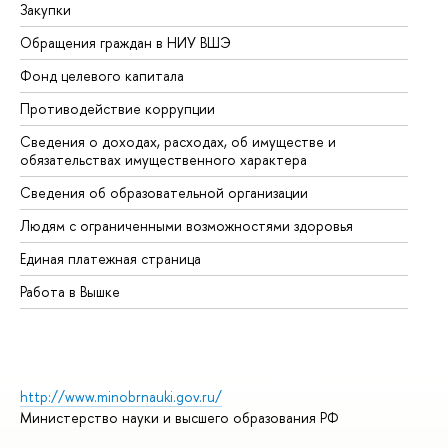
Закупки
Пр
Обращения граждан в НИУ ВШЭ
Ас
Фонд целевого капитала
До
Противодействие коррупции
Це
Сведения о доходах, расходах, об имуществе и
Би
обязательствах имущественного характера
Об
Сведения об образовательной организации
Об
Людям с ограниченными возможностями здоровья
Единая платежная страница
Работа в Вышке
http://www.minobrnauki.gov.ru/
Министерство науки и высшего образования РФ