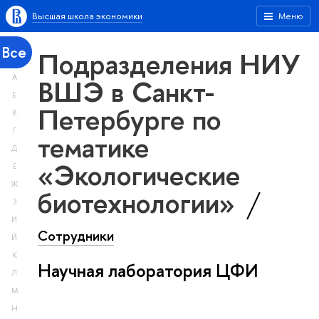
Высшая школа экономики
Меню
Все
Подразделения НИУ
А
ВШЭ в Санкт-
Б
Петербурге по
В
Г
тематике
Д
«Экологические
Е
Ж
биотехнологии»
З
И
Сотрудники
Й
К
Научная лаборатория ЦФИ
Л
М
Н