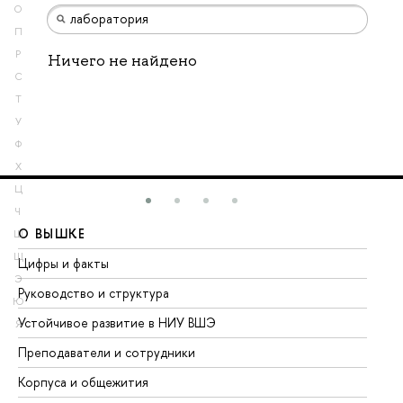
О
П
Р
Ничего не найдено
С
Т
У
Ф
Х
Ц
Ч
О ВЫШКЕ
О
Ш
Щ
Цифры и факты
Ли
Э
Руководство и структура
До
Ю
Устойчивое развитие в НИУ ВШЭ
Ол
Я
Преподаватели и сотрудники
Пр
Корпуса и общежития
Вы