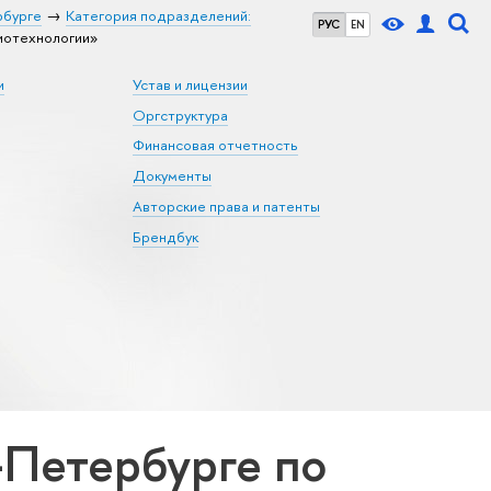
рбурге
Категория подразделений:
РУС
EN
иотехнологии»
и
Устав и лицензии
Оргструктура
Финансовая отчетность
Документы
Авторские права и патенты
Брендбук
Петербурге по