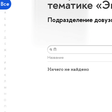
тематике «Э
Все
А
Подразделение довузо
Б
В
Г
Д
Е
Ж
З
Название
И
Ничего не найдено
Й
К
Л
М
Н
О
П