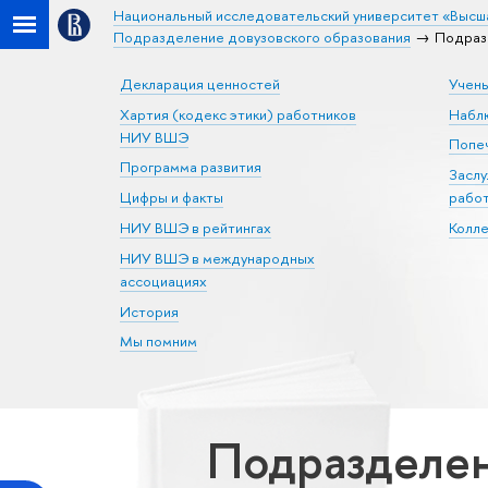
Национальный исследовательский университет «Высш
Подразделение довузовского образования
Подраз
Декларация ценностей
Учен
Хартия (кодекс этики) работников
Набл
НИУ ВШЭ
Попеч
Программа развития
Засл
Цифры и факты
рабо
НИУ ВШЭ в рейтингах
Колл
НИУ ВШЭ в международных
ассоциациях
История
Мы помним
Подразделен