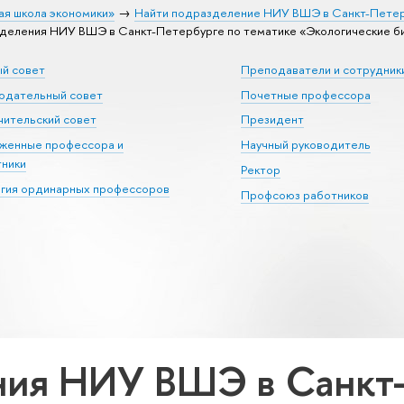
ая школа экономики»
Найти подразделение НИУ ВШЭ в Санкт-Пете
деления НИУ ВШЭ в Санкт-Петербурге по тематике «Экологические б
ый совет
Преподаватели и сотрудник
юдательный совет
Почетные профессора
ительский совет
Президент
уженные профессора и
Научный руководитель
тники
Ректор
егия ординарных профессоров
Профсоюз работников
ия НИУ ВШЭ в Санкт-