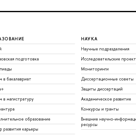
АЗОВАНИЕ
НАУКА
й
Научные подразделения
зовская подготовка
Исследовательские проек
пиады
Мониторинги
м в бакалавриат
Диссертационные советы
а+
Защиты диссертаций
м в магистратуру
Академическое развитие
рантура
Конкурсы и гранты
лнительное образование
Внешние научно-информац
ресурсы
р развития карьеры