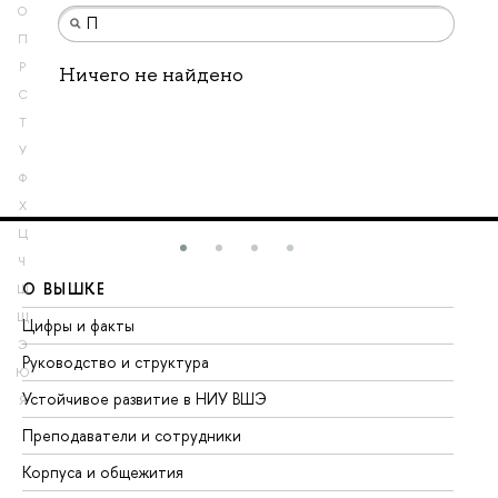
О
П
Р
Ничего не найдено
С
Т
У
Ф
Х
Ц
Ч
О ВЫШКЕ
О
Ш
Щ
Цифры и факты
Ли
Э
Руководство и структура
До
Ю
Устойчивое развитие в НИУ ВШЭ
Ол
Я
Преподаватели и сотрудники
Пр
Корпуса и общежития
Вы