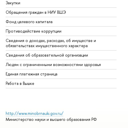
Закупки
Пр
Обращения граждан в НИУ ВШЭ
Ас
Фонд целевого капитала
До
Противодействие коррупции
Це
Сведения о доходах, расходах, об имуществе и
Би
обязательствах имущественного характера
Об
Сведения об образовательной организации
Об
Людям с ограниченными возможностями здоровья
Единая платежная страница
Работа в Вышке
http://www.minobrnauki.gov.ru/
Министерство науки и высшего образования РФ