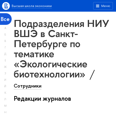
Высшая школа экономики
Меню
Все
Подразделения НИУ
А
ВШЭ в Санкт-
Б
Петербурге по
В
Г
тематике
Д
«Экологические
Е
Ж
биотехнологии»
З
И
Сотрудники
Й
К
Редакции журналов
Л
М
Н