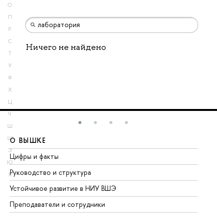
О
П
Р
С
Ничего не найдено
Т
У
Ф
Х
Ц
Ч
Ш
Щ
О ВЫШКЕ
О
Э
Цифры и факты
Ли
Ю
Руководство и структура
До
Я
Устойчивое развитие в НИУ ВШЭ
Ол
Преподаватели и сотрудники
Пр