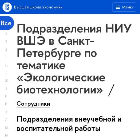
Высшая школа экономики
Меню
Все
Подразделения НИУ
А
ВШЭ в Санкт-
Б
Петербурге по
В
Г
тематике
Д
«Экологические
Е
Ж
биотехнологии»
З
И
Сотрудники
Й
К
Подразделения внеучебной и
Л
воспитательной работы
М
Н