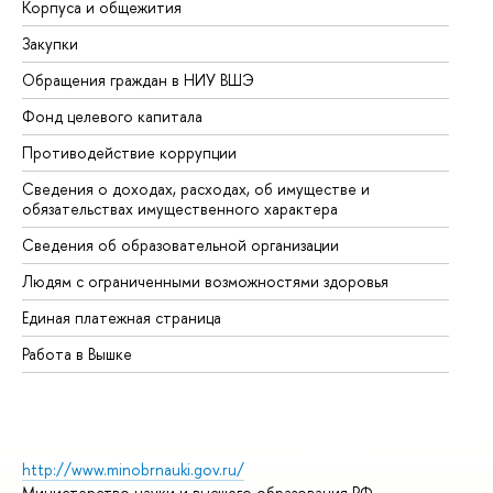
Корпуса и общежития
Вы
Закупки
Пр
Обращения граждан в НИУ ВШЭ
Ас
Фонд целевого капитала
До
Противодействие коррупции
Це
Сведения о доходах, расходах, об имуществе и
Би
обязательствах имущественного характера
Об
Сведения об образовательной организации
Об
Людям с ограниченными возможностями здоровья
Единая платежная страница
Работа в Вышке
http://www.minobrnauki.gov.ru/
Министерство науки и высшего образования РФ