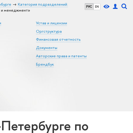
рбурге
Категория подразделений:
РУС
EN
 и менеджмент»
и
Устав и лицензии
Оргструктура
Финансовая отчетность
Документы
Авторские права и патенты
Брендбук
Петербурге по