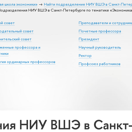
ая школа экономики»
Найти подразделение НИУ ВШЭ в Санкт-Пете
одразделения НИУ ВШЭ в Санкт-Петербурге по тематике «Экономика
ый совет
Преподаватели и сотрудник
юдательный совет
Почетные профессора
ительский совет
Президент
уженные профессора и
Научный руководитель
тники
Ректор
егия ординарных профессоров
Профсоюз работников
ия НИУ ВШЭ в Санкт-