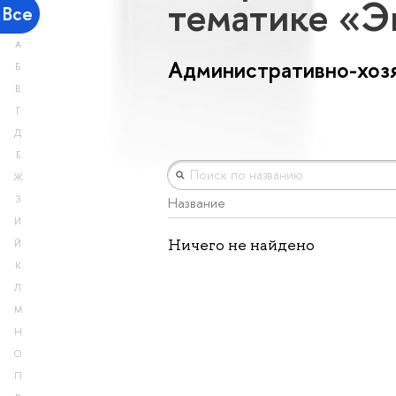
тематике «
Все
А
Административно-хоз
Б
В
Г
Д
Е
Ж
З
Название
И
Ничего не найдено
Й
К
Л
М
Н
О
П