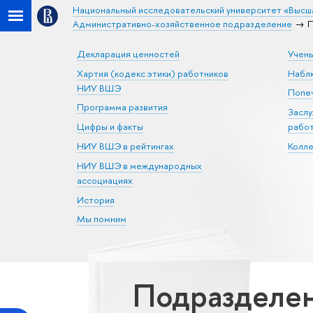
Национальный исследовательский университет «Высш
Административно-хозяйственное подразделение
П
Декларация ценностей
Учен
Хартия (кодекс этики) работников
Набл
НИУ ВШЭ
Попеч
Программа развития
Засл
Цифры и факты
рабо
НИУ ВШЭ в рейтингах
Колл
НИУ ВШЭ в международных
ассоциациях
История
Мы помним
Подразделен