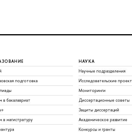
АЗОВАНИЕ
НАУКА
й
Научные подразделения
зовская подготовка
Исследовательские проек
пиады
Мониторинги
м в бакалавриат
Диссертационные советы
а+
Защиты диссертаций
м в магистратуру
Академическое развитие
рантура
Конкурсы и гранты