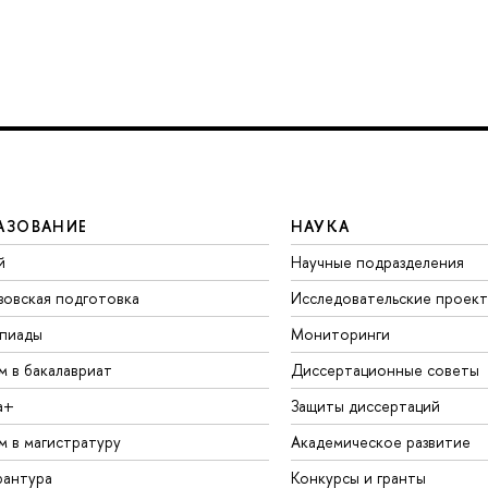
АЗОВАНИЕ
НАУКА
й
Научные подразделения
зовская подготовка
Исследовательские проек
пиады
Мониторинги
м в бакалавриат
Диссертационные советы
а+
Защиты диссертаций
м в магистратуру
Академическое развитие
рантура
Конкурсы и гранты