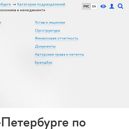
рбурге
Категория подразделений:
РУС
EN
кономика и менеджмент»
и
Устав и лицензии
Оргструктура
Финансовая отчетность
Документы
Авторские права и патенты
Брендбук
Петербурге по