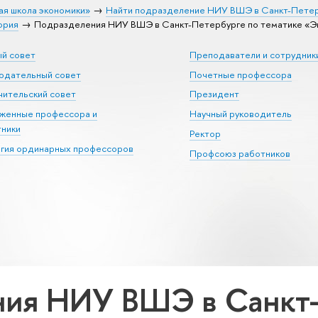
ая школа экономики»
Найти подразделение НИУ ВШЭ в Санкт-Пете
ория
Подразделения НИУ ВШЭ в Санкт-Петербурге по тематике «Э
ый совет
Преподаватели и сотрудник
юдательный совет
Почетные профессора
ительский совет
Президент
уженные профессора и
Научный руководитель
тники
Ректор
егия ординарных профессоров
Профсоюз работников
ия НИУ ВШЭ в Санкт-