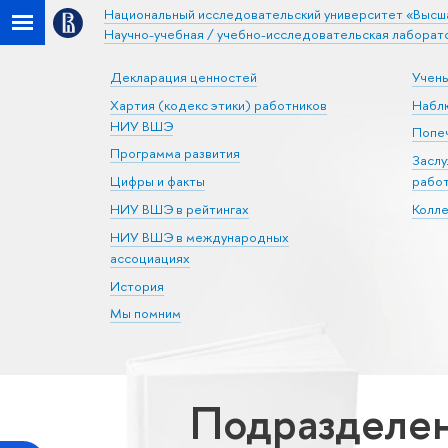
Национальный исследовательский университет «Высш
Научно-учебная / учебно-исследовательская лаборат
Декларация ценностей
Учен
Хартия (кодекс этики) работников
Набл
НИУ ВШЭ
Попеч
Программа развития
Засл
Цифры и факты
рабо
НИУ ВШЭ в рейтингах
Колл
НИУ ВШЭ в международных
ассоциациях
История
Мы помним
Подразделен