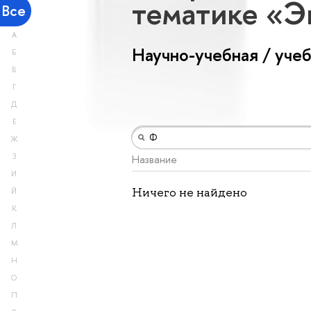
тематике «
Все
А
Научно-учебная / уче
Б
В
Г
Д
Е
Ж
З
Название
И
Ничего не найдено
Й
К
Л
М
Н
О
П