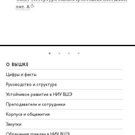
лит. А
О ВЫШКЕ
О
Цифры и факты
Ли
Руководство и структура
До
Устойчивое развитие в НИУ ВШЭ
Ол
Преподаватели и сотрудники
Пр
Корпуса и общежития
Вы
Закупки
Пр
Обращения граждан в НИУ ВШЭ
Ас