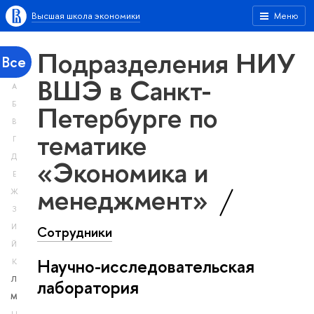
Высшая школа экономики
Меню
Подразделения НИУ
Все
ВШЭ в Санкт-
А
Петербурге по
Б
В
тематике
Г
Д
«Экономика и
Е
менеджмент»
Ж
З
И
Сотрудники
Й
Научно-исследовательская
К
Л
лаборатория
М