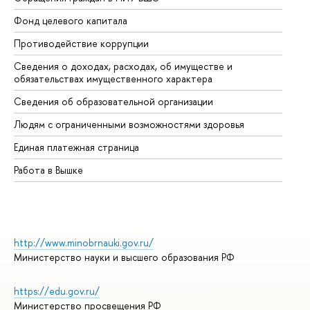
Фонд целевого капитала
До
Противодействие коррупции
Це
Сведения о доходах, расходах, об имуществе и
Би
обязательствах имущественного характера
Об
Сведения об образовательной организации
Об
Людям с ограниченными возможностями здоровья
Единая платежная страница
Работа в Вышке
http://www.minobrnauki.gov.ru/
Министерство науки и высшего образования РФ
https://edu.gov.ru/
Министерство просвещения РФ