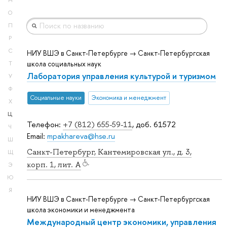
Н
О
П
Р
С
НИУ ВШЭ в Санкт-Петербурге → Санкт-Петербургская
школа социальных наук
Т
Лаборатория управления культурой и туризмом
У
Ф
Социальные науки
Экономика и менеджмент
Х
Ц
Телефон:
+7 (812) 655-59-11
, доб. 61572
Ч
Email:
mpakhareva@hse.ru
Ш
Санкт-Петербург, Кантемировская ул., д. 3,
Щ
корп. 1, лит. А
Э
Ю
Я
НИУ ВШЭ в Санкт-Петербурге → Санкт-Петербургская
школа экономики и менеджмента
Международный центр экономики, управления