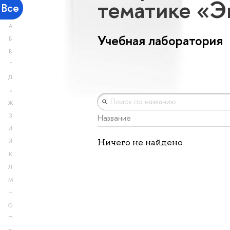
тематике «
Все
А
Учебная лаборатория
Б
В
Г
Д
Е
Ж
З
Название
И
Ничего не найдено
Й
К
Л
М
Н
О
П