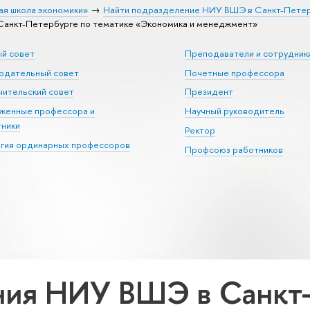
ая школа экономики»
Найти подразделение НИУ ВШЭ в Санкт-Пете
анкт-Петербурге по тематике «Экономика и менеджмент»
ый совет
Преподаватели и сотрудник
юдательный совет
Почетные профессора
ительский совет
Президент
уженные профессора и
Научный руководитель
тники
Ректор
егия ординарных профессоров
Профсоюз работников
ия НИУ ВШЭ в Санкт-