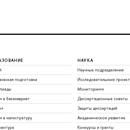
АЗОВАНИЕ
НАУКА
й
Научные подразделения
зовская подготовка
Исследовательские проек
пиады
Мониторинги
м в бакалавриат
Диссертационные советы
а+
Защиты диссертаций
м в магистратуру
Академическое развитие
рантура
Конкурсы и гранты