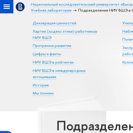
Национальный исследовательский университет «Высш
Учебная лаборатория
Подразделения НИУ ВШЭ в С
Декларация ценностей
Учен
Хартия (кодекс этики) работников
Набл
НИУ ВШЭ
Попеч
Программа развития
Засл
Цифры и факты
рабо
НИУ ВШЭ в рейтингах
Колл
НИУ ВШЭ в международных
ассоциациях
История
Мы помним
Подразделен