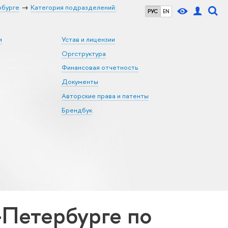
рбурге
Категория подразделений:
РУС
EN
и
Устав и лицензии
Оргструктура
Финансовая отчетность
Документы
Авторские права и патенты
Брендбук
Петербурге по