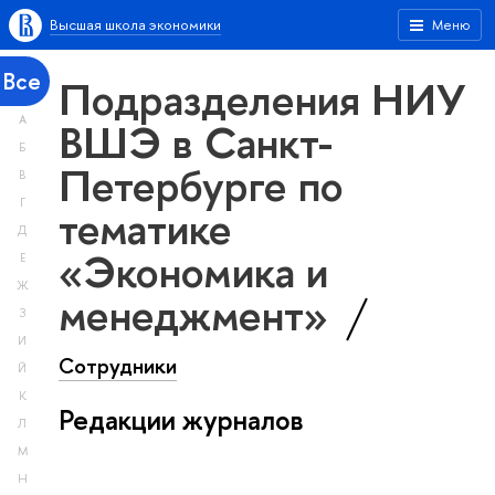
Высшая школа экономики
Меню
Все
Подразделения НИУ
А
ВШЭ в Санкт-
Б
Петербурге по
В
Г
тематике
Д
«Экономика и
Е
Ж
менеджмент»
З
И
Сотрудники
Й
К
Редакции журналов
Л
М
Н