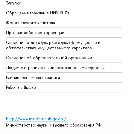
Закупки
Пр
Обращения граждан в НИУ ВШЭ
Ас
Фонд целевого капитала
До
Противодействие коррупции
Це
Сведения о доходах, расходах, об имуществе и
Би
обязательствах имущественного характера
Об
Сведения об образовательной организации
Об
Людям с ограниченными возможностями здоровья
Единая платежная страница
Работа в Вышке
http://www.minobrnauki.gov.ru/
Министерство науки и высшего образования РФ