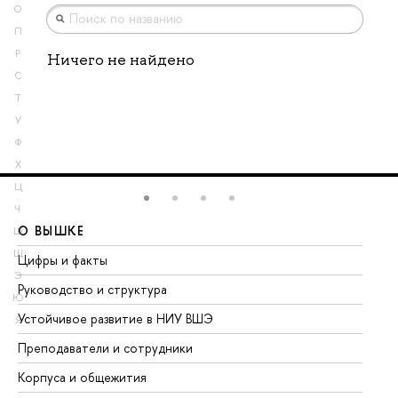
О
П
Р
Ничего не найдено
С
Т
У
Ф
Х
Ц
Ч
О ВЫШКЕ
О
Ш
Щ
Цифры и факты
Ли
Э
Руководство и структура
До
Ю
Устойчивое развитие в НИУ ВШЭ
Ол
Я
Преподаватели и сотрудники
Пр
Корпуса и общежития
Вы