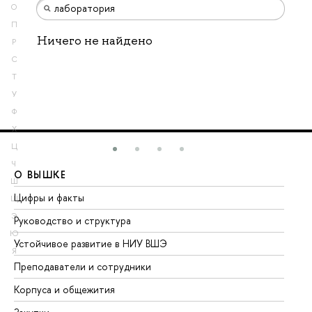
О
П
Ничего не найдено
Р
С
Т
У
Ф
Х
Ц
Ч
О ВЫШКЕ
О
Ш
Цифры и факты
Ли
Щ
Э
Руководство и структура
До
Ю
Устойчивое развитие в НИУ ВШЭ
Ол
Я
Преподаватели и сотрудники
Пр
Корпуса и общежития
Вы