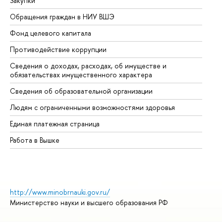
Закупки
Пр
Обращения граждан в НИУ ВШЭ
Ас
Фонд целевого капитала
До
Противодействие коррупции
Це
Сведения о доходах, расходах, об имуществе и
Би
обязательствах имущественного характера
Об
Сведения об образовательной организации
Об
Людям с ограниченными возможностями здоровья
Единая платежная страница
Работа в Вышке
http://www.minobrnauki.gov.ru/
Министерство науки и высшего образования РФ