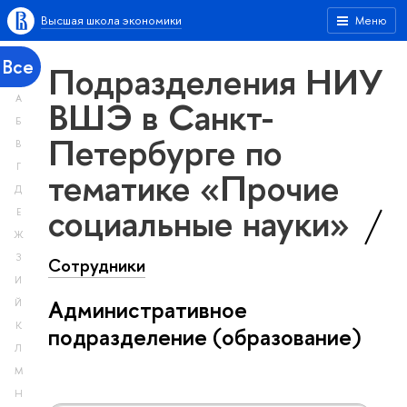
Высшая школа экономики
Меню
Все
Подразделения НИУ
А
ВШЭ в Санкт-
Б
Петербурге по
В
Г
тематике «Прочие
Д
социальные науки»
Е
Ж
З
Сотрудники
И
Административное
Й
К
подразделение (образование)
Л
М
Н