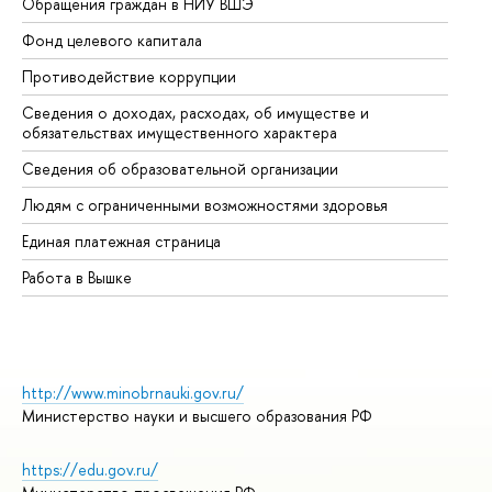
Обращения граждан в НИУ ВШЭ
Ас
Фонд целевого капитала
До
Противодействие коррупции
Це
Сведения о доходах, расходах, об имуществе и
Би
обязательствах имущественного характера
Об
Сведения об образовательной организации
Об
Людям с ограниченными возможностями здоровья
Единая платежная страница
Работа в Вышке
http://www.minobrnauki.gov.ru/
Министерство науки и высшего образования РФ
https://edu.gov.ru/