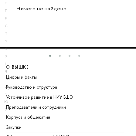
О
Ничего не найдено
П
Р
С
Т
У
Ф
Х
Ц
О ВЫШКЕ
О
Ч
Цифры и факты
Ли
Ш
Руководство и структура
До
Щ
Э
Устойчивое развитие в НИУ ВШЭ
Ол
Ю
Преподаватели и сотрудники
Пр
Я
Корпуса и общежития
Вы
Закупки
Пр