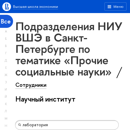
Высшая школа экономики
Меню
Все
Подразделения НИУ
А
ВШЭ в Санкт-
Б
Петербурге по
В
Г
тематике «Прочие
Д
социальные науки»
Е
Ж
З
Сотрудники
И
Научный институт
Й
К
Л
М
Н