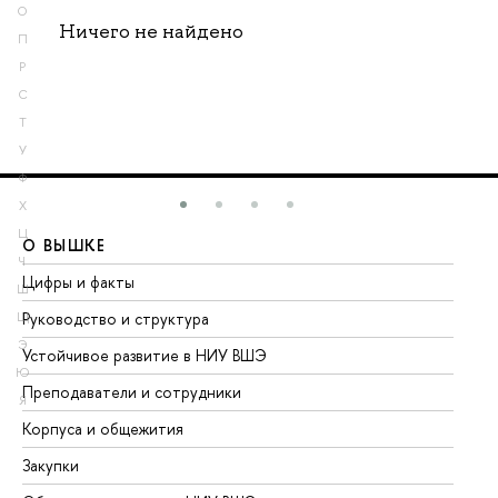
О
Ничего не найдено
П
Р
С
Т
У
Ф
Х
Ц
О ВЫШКЕ
О
Ч
Цифры и факты
Ли
Ш
Руководство и структура
До
Щ
Э
Устойчивое развитие в НИУ ВШЭ
Ол
Ю
Преподаватели и сотрудники
Пр
Я
Корпуса и общежития
Вы
Закупки
Пр