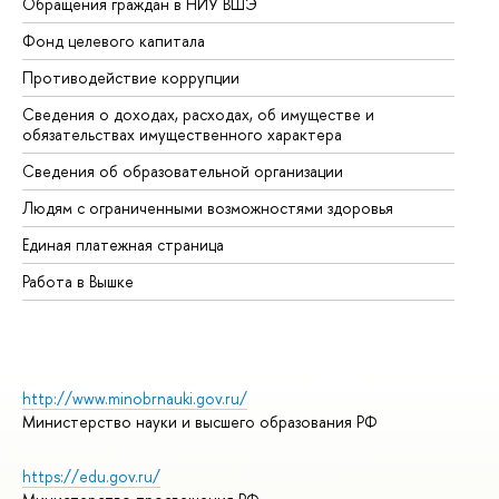
Обращения граждан в НИУ ВШЭ
Ас
Фонд целевого капитала
До
Противодействие коррупции
Це
Сведения о доходах, расходах, об имуществе и
Би
обязательствах имущественного характера
Об
Сведения об образовательной организации
Об
Людям с ограниченными возможностями здоровья
Единая платежная страница
Работа в Вышке
http://www.minobrnauki.gov.ru/
Министерство науки и высшего образования РФ
https://edu.gov.ru/