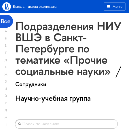
Высшая школа экономики
Меню
Все
Подразделения НИУ
А
ВШЭ в Санкт-
Б
Петербурге по
В
Г
тематике «Прочие
Д
социальные науки»
Е
Ж
З
Сотрудники
И
Научно-учебная группа
Й
К
Л
М
Н