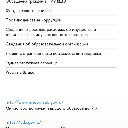
Обращения граждан в НИУ ВШЭ
Ас
Фонд целевого капитала
До
Противодействие коррупции
Це
Сведения о доходах, расходах, об имуществе и
Би
обязательствах имущественного характера
Об
Сведения об образовательной организации
Об
Людям с ограниченными возможностями здоровья
Единая платежная страница
Работа в Вышке
http://www.minobrnauki.gov.ru/
Министерство науки и высшего образования РФ
https://edu.gov.ru/