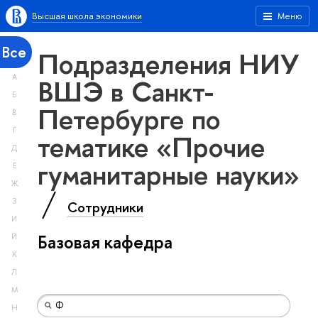
Высшая школа экономики
Меню
Все
Подразделения НИУ
А
ВШЭ в Санкт-
Б
Петербурге по
В
Г
тематике «Прочие
Д
гуманитарные науки»
Е
Ж
З
Сотрудники
И
Базовая кафедра
Й
К
Л
М
Н