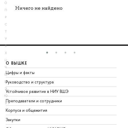
О
Ничего не найдено
П
Р
С
Т
У
Ф
Х
Ц
О ВЫШКЕ
О
Ч
Цифры и факты
Ли
Ш
Руководство и структура
До
Щ
Э
Устойчивое развитие в НИУ ВШЭ
Ол
Ю
Преподаватели и сотрудники
Пр
Я
Корпуса и общежития
Вы
Закупки
Пр