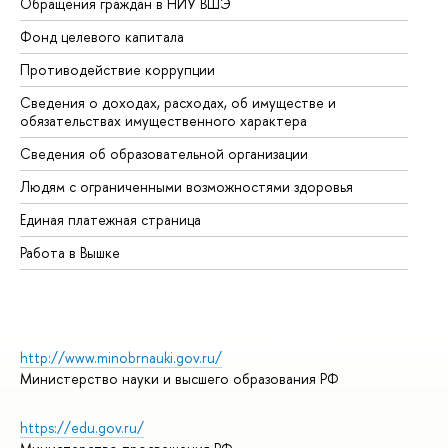
Обращения граждан в НИУ ВШЭ
Ас
Фонд целевого капитала
До
Противодействие коррупции
Це
Сведения о доходах, расходах, об имуществе и
Би
обязательствах имущественного характера
Об
Сведения об образовательной организации
Об
Людям с ограниченными возможностями здоровья
Единая платежная страница
Работа в Вышке
http://www.minobrnauki.gov.ru/
Министерство науки и высшего образования РФ
https://edu.gov.ru/