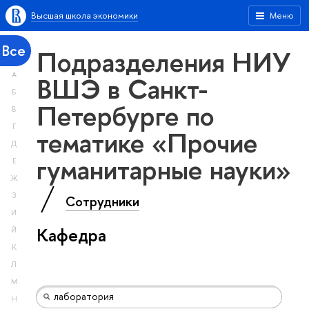
Высшая школа экономики
Меню
Все
Подразделения НИУ
А
ВШЭ в Санкт-
Б
Петербурге по
В
Г
тематике «Прочие
Д
гуманитарные науки»
Е
Ж
З
Сотрудники
И
Кафедра
Й
К
Л
М
Н