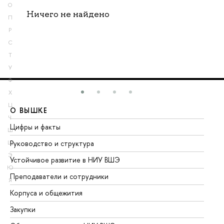
О
Ничего не найдено
П
Р
С
Т
У
Ф
Х
Ц
О ВЫШКЕ
О
Ч
Цифры и факты
Ли
Ш
Руководство и структура
До
Щ
Э
Устойчивое развитие в НИУ ВШЭ
Ол
Ю
Преподаватели и сотрудники
Пр
Я
Корпуса и общежития
Вы
Закупки
Пр