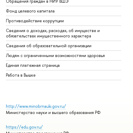
Обращения граждан в НИУ ВШЭ
Ас
Фонд целевого капитала
До
Противодействие коррупции
Це
Сведения о доходах, расходах, об имуществе и
Би
обязательствах имущественного характера
Об
Сведения об образовательной организации
Об
Людям с ограниченными возможностями здоровья
Единая платежная страница
Работа в Вышке
http://www.minobrnauki.gov.ru/
Министерство науки и высшего образования РФ
https://edu.gov.ru/