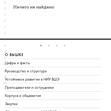
О
Ничего не найдено
П
Р
С
Т
У
Ф
Х
Ц
О ВЫШКЕ
О
Ч
Цифры и факты
Ли
Ш
Руководство и структура
До
Щ
Э
Устойчивое развитие в НИУ ВШЭ
Ол
Ю
Преподаватели и сотрудники
Пр
Я
Корпуса и общежития
Вы
Закупки
Пр