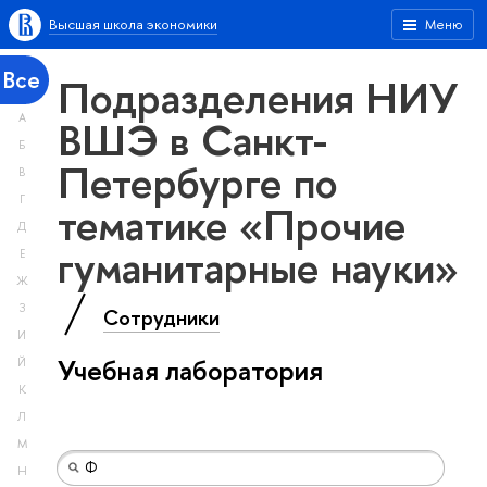
Высшая школа экономики
Меню
Все
Подразделения НИУ
А
ВШЭ в Санкт-
Б
Петербурге по
В
Г
тематике «Прочие
Д
гуманитарные науки»
Е
Ж
З
Сотрудники
И
Учебная лаборатория
Й
К
Л
М
Н