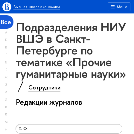
Высшая школа экономики
Меню
Все
Подразделения НИУ
А
ВШЭ в Санкт-
Б
Петербурге по
В
Г
тематике «Прочие
Д
гуманитарные науки»
Е
Ж
З
Сотрудники
И
Редакции журналов
Й
К
Л
М
Н