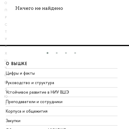
О
Ничего не найдено
П
Р
С
Т
У
Ф
Х
Ц
О ВЫШКЕ
О
Ч
Цифры и факты
Ли
Ш
Руководство и структура
До
Щ
Э
Устойчивое развитие в НИУ ВШЭ
Ол
Ю
Преподаватели и сотрудники
Пр
Я
Корпуса и общежития
Вы
Закупки
Пр