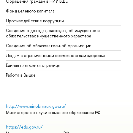
Обращения граждан в НИУ ВШЭ
Ас
Фонд целевого капитала
До
Противодействие коррупции
Це
Сведения о доходах, расходах, об имуществе и
Би
обязательствах имущественного характера
Об
Сведения об образовательной организации
Об
Людям с ограниченными возможностями здоровья
Единая платежная страница
Работа в Вышке
http://www.minobrnauki.gov.ru/
Министерство науки и высшего образования РФ
https://edu.gov.ru/