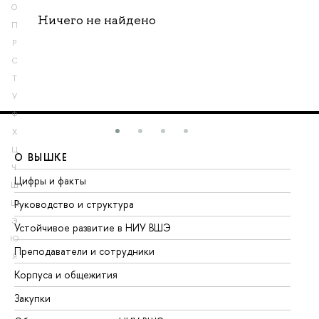
О
Ничего не найдено
П
Р
С
Т
У
Ф
Х
Ц
О ВЫШКЕ
О
Ч
Цифры и факты
Ли
Ш
Руководство и структура
До
Щ
Э
Устойчивое развитие в НИУ ВШЭ
Ол
Ю
Преподаватели и сотрудники
Пр
Я
Корпуса и общежития
Вы
Закупки
Пр