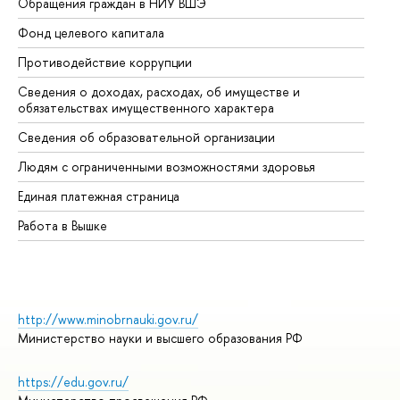
Обращения граждан в НИУ ВШЭ
Ас
Фонд целевого капитала
До
Противодействие коррупции
Це
Сведения о доходах, расходах, об имуществе и
Би
обязательствах имущественного характера
Об
Сведения об образовательной организации
Об
Людям с ограниченными возможностями здоровья
Единая платежная страница
Работа в Вышке
http://www.minobrnauki.gov.ru/
Министерство науки и высшего образования РФ
https://edu.gov.ru/