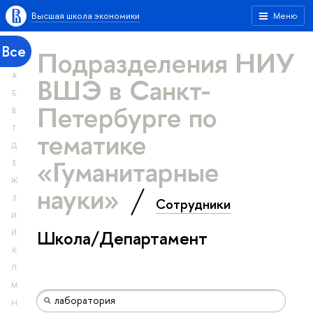
Высшая школа экономики
Меню
Все
Подразделения НИУ
А
ВШЭ в Санкт-
Б
Петербурге по
В
Г
тематике
Д
«Гуманитарные
Е
Ж
науки»
З
Сотрудники
И
Школа/Департамент
Й
К
Л
М
Н