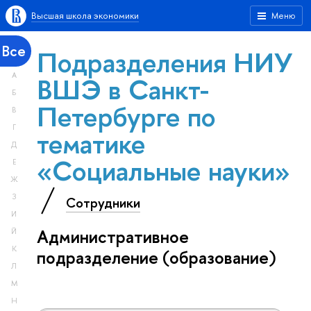
Высшая школа экономики
Меню
Все
Подразделения НИУ
А
ВШЭ в Санкт-
Б
Петербурге по
В
Г
тематике
Д
«Социальные науки»
Е
Ж
З
Сотрудники
И
Административное
Й
К
подразделение (образование)
Л
М
Н