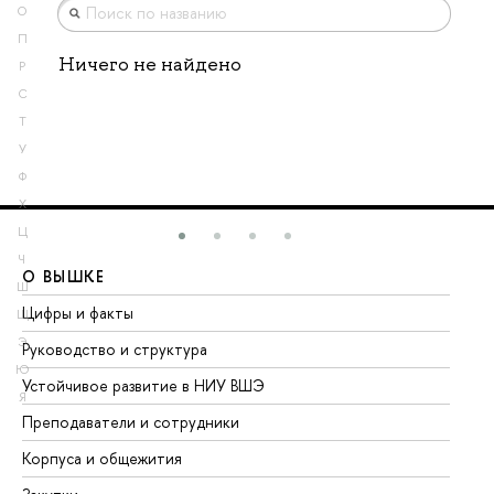
О
П
Ничего не найдено
Р
С
Т
У
Ф
Х
Ц
Ч
О ВЫШКЕ
О
Ш
Цифры и факты
Ли
Щ
Э
Руководство и структура
До
Ю
Устойчивое развитие в НИУ ВШЭ
Ол
Я
Преподаватели и сотрудники
Пр
Корпуса и общежития
Вы