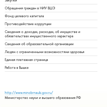
Закупки
Пр
Обращения граждан в НИУ ВШЭ
Ас
Фонд целевого капитала
До
Противодействие коррупции
Це
Сведения о доходах, расходах, об имуществе и
Би
обязательствах имущественного характера
Об
Сведения об образовательной организации
Об
Людям с ограниченными возможностями здоровья
Единая платежная страница
Работа в Вышке
http://www.minobrnauki.gov.ru/
Министерство науки и высшего образования РФ