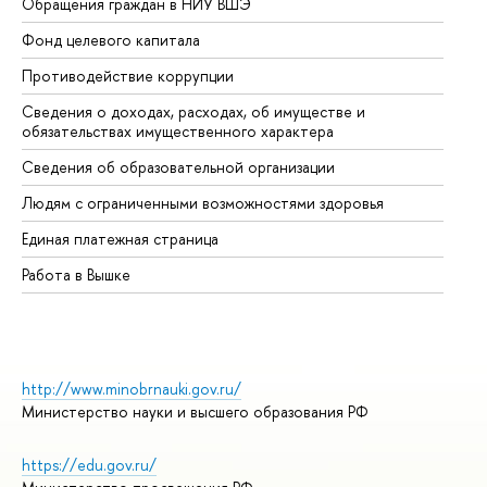
Обращения граждан в НИУ ВШЭ
Ас
Фонд целевого капитала
До
Противодействие коррупции
Це
Сведения о доходах, расходах, об имуществе и
Би
обязательствах имущественного характера
Об
Сведения об образовательной организации
Об
Людям с ограниченными возможностями здоровья
Единая платежная страница
Работа в Вышке
http://www.minobrnauki.gov.ru/
Министерство науки и высшего образования РФ
https://edu.gov.ru/