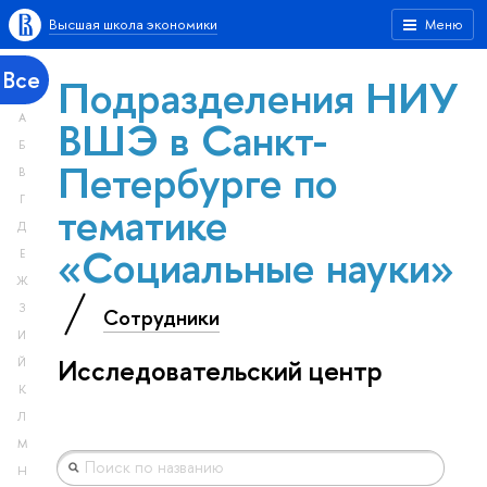
Высшая школа экономики
Меню
Все
Подразделения НИУ
А
ВШЭ в Санкт-
Б
Петербурге по
В
Г
тематике
Д
«Социальные науки»
Е
Ж
З
Сотрудники
И
Исследовательский центр
Й
К
Л
М
Н