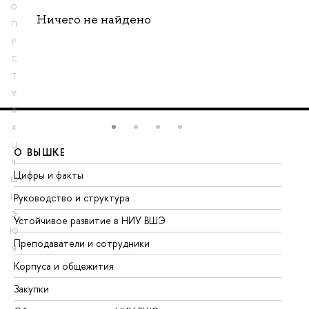
О
Ничего не найдено
П
Р
С
Т
У
Ф
Х
Ц
О ВЫШКЕ
О
Ч
Цифры и факты
Ли
Ш
Руководство и структура
До
Щ
Э
Устойчивое развитие в НИУ ВШЭ
Ол
Ю
Преподаватели и сотрудники
Пр
Я
Корпуса и общежития
Вы
Закупки
Пр