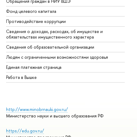
Обращения граждан в НИУ ВШЭ
Ас
Фонд целевого капитала
До
Противодействие коррупции
Це
Сведения о доходах, расходах, об имуществе и
Би
обязательствах имущественного характера
Об
Сведения об образовательной организации
Об
Людям с ограниченными возможностями здоровья
Единая платежная страница
Работа в Вышке
http://www.minobrnauki.gov.ru/
Министерство науки и высшего образования РФ
https://edu.gov.ru/