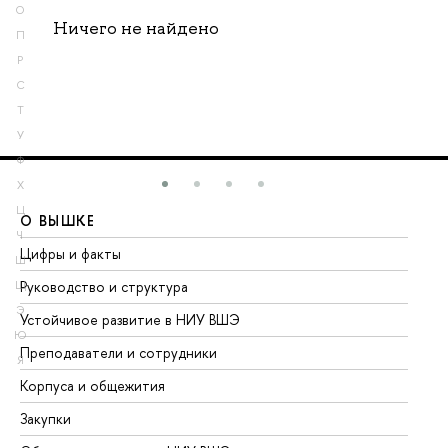
О
Ничего не найдено
П
Р
С
Т
У
Ф
Х
Ц
О ВЫШКЕ
О
Ч
Цифры и факты
Ли
Ш
Руководство и структура
До
Щ
Э
Устойчивое развитие в НИУ ВШЭ
Ол
Ю
Преподаватели и сотрудники
Пр
Я
Корпуса и общежития
Вы
Закупки
Пр