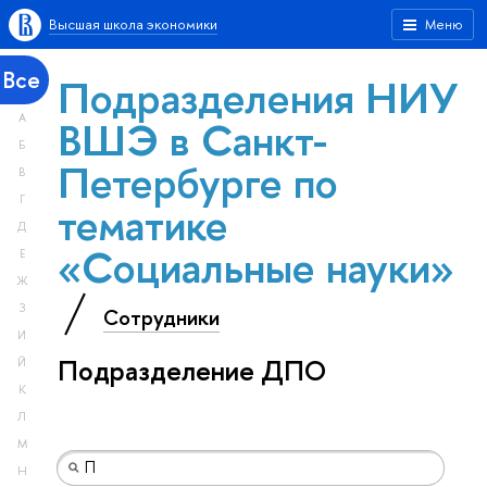
Высшая школа экономики
Меню
Все
Подразделения НИУ
А
ВШЭ в Санкт-
Б
Петербурге по
В
Г
тематике
Д
«Социальные науки»
Е
Ж
З
Сотрудники
И
Подразделение ДПО
Й
К
Л
М
Н