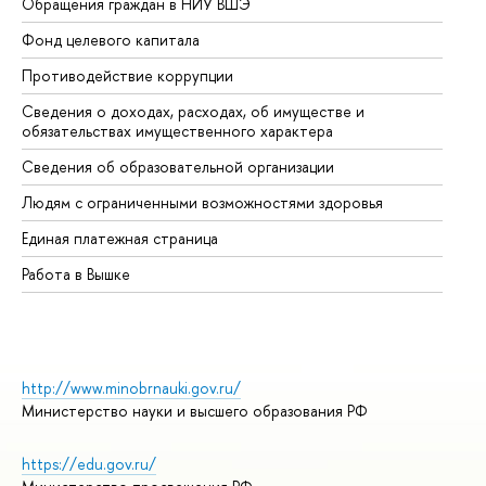
Обращения граждан в НИУ ВШЭ
Ас
Фонд целевого капитала
До
Противодействие коррупции
Це
Сведения о доходах, расходах, об имуществе и
Би
обязательствах имущественного характера
Об
Сведения об образовательной организации
Об
Людям с ограниченными возможностями здоровья
Единая платежная страница
Работа в Вышке
http://www.minobrnauki.gov.ru/
Министерство науки и высшего образования РФ
https://edu.gov.ru/