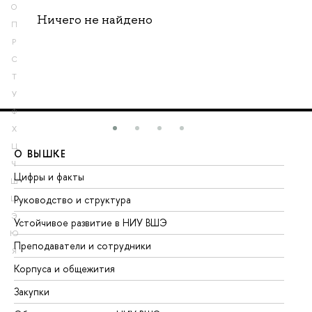
О
Ничего не найдено
П
Р
С
Т
У
Ф
Х
Ц
О ВЫШКЕ
О
Ч
Цифры и факты
Ли
Ш
Руководство и структура
До
Щ
Э
Устойчивое развитие в НИУ ВШЭ
Ол
Ю
Преподаватели и сотрудники
Пр
Я
Корпуса и общежития
Вы
Закупки
Пр