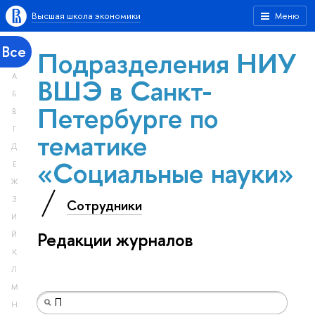
Высшая школа экономики
Меню
Все
Подразделения НИУ
А
ВШЭ в Санкт-
Б
Петербурге по
В
Г
тематике
Д
«Социальные науки»
Е
Ж
З
Сотрудники
И
Редакции журналов
Й
К
Л
М
Н