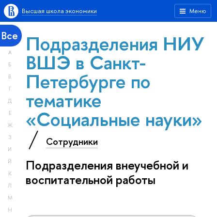
Высшая школа экономики
Меню
Все
Подразделения НИУ
А
ВШЭ в Санкт-
Б
Петербурге по
В
Г
тематике
Д
«Социальные науки»
Е
Ж
З
Сотрудники
И
Подразделения внеучебной и
Й
К
воспитательной работы
Л
М
Н