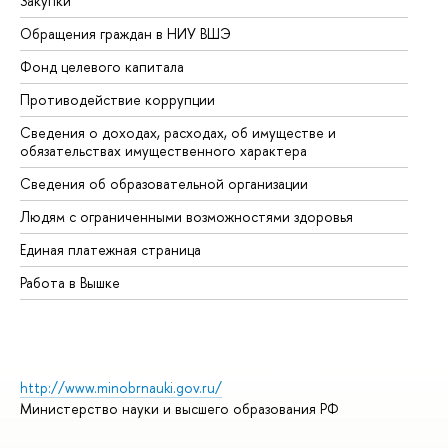
Закупки
Пр
Обращения граждан в НИУ ВШЭ
Ас
Фонд целевого капитала
До
Противодействие коррупции
Це
Сведения о доходах, расходах, об имуществе и
Би
обязательствах имущественного характера
Об
Сведения об образовательной организации
Об
Людям с ограниченными возможностями здоровья
Единая платежная страница
Работа в Вышке
http://www.minobrnauki.gov.ru/
Министерство науки и высшего образования РФ