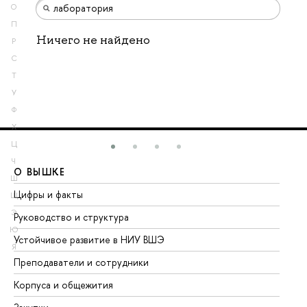
О
П
Ничего не найдено
Р
С
Т
У
Ф
Х
Ц
Ч
О ВЫШКЕ
О
Ш
Цифры и факты
Ли
Щ
Э
Руководство и структура
До
Ю
Устойчивое развитие в НИУ ВШЭ
Ол
Я
Преподаватели и сотрудники
Пр
Корпуса и общежития
Вы