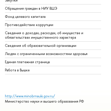
Закупки
Пр
Обращения граждан в НИУ ВШЭ
Ас
Фонд целевого капитала
До
Противодействие коррупции
Це
Сведения о доходах, расходах, об имуществе и
Би
обязательствах имущественного характера
Об
Сведения об образовательной организации
Об
Людям с ограниченными возможностями здоровья
Единая платежная страница
Работа в Вышке
http://www.minobrnauki.gov.ru/
Министерство науки и высшего образования РФ