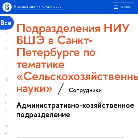
Высшая школа экономики
Меню
Все
Подразделения НИУ
А
ВШЭ в Санкт-
Б
Петербурге по
В
Г
тематике
Д
«Сельскохозяйственн
Е
Ж
науки»
З
Сотрудники
И
Административно-хозяйственное
Й
К
подразделение
Л
М
Н