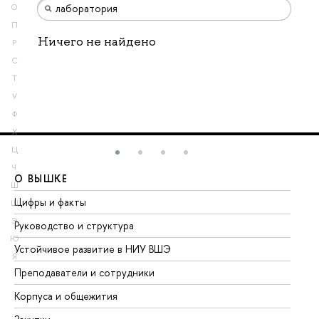
О
П
Ничего не найдено
Р
С
Т
У
Ф
Х
Ц
Ч
О ВЫШКЕ
О
Ш
Цифры и факты
Ли
Щ
Э
Руководство и структура
До
Ю
Устойчивое развитие в НИУ ВШЭ
Ол
Я
Преподаватели и сотрудники
Пр
Корпуса и общежития
Вы