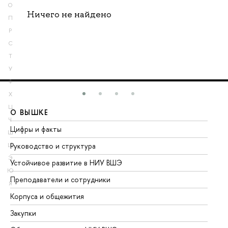
О
Ничего не найдено
П
Р
С
Т
У
Ф
Х
Ц
О ВЫШКЕ
О
Ч
Цифры и факты
Ли
Ш
Руководство и структура
До
Щ
Э
Устойчивое развитие в НИУ ВШЭ
Ол
Ю
Преподаватели и сотрудники
Пр
Я
Корпуса и общежития
Вы
Закупки
Пр