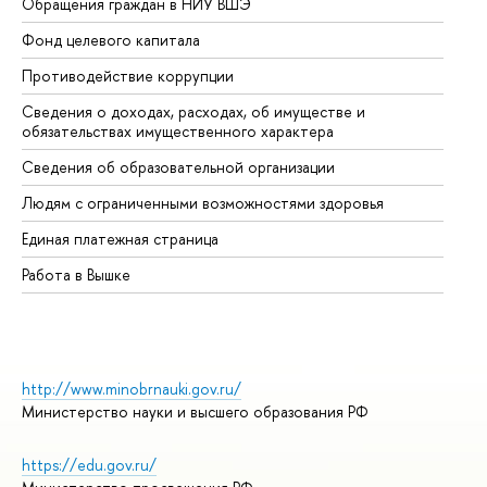
Обращения граждан в НИУ ВШЭ
Ас
Фонд целевого капитала
До
Противодействие коррупции
Це
Сведения о доходах, расходах, об имуществе и
Би
обязательствах имущественного характера
Об
Сведения об образовательной организации
Об
Людям с ограниченными возможностями здоровья
Единая платежная страница
Работа в Вышке
http://www.minobrnauki.gov.ru/
Министерство науки и высшего образования РФ
https://edu.gov.ru/