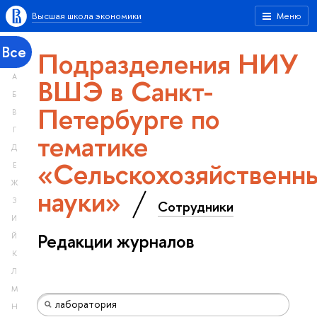
Высшая школа экономики
Меню
Все
Подразделения НИУ
А
ВШЭ в Санкт-
Б
Петербурге по
В
Г
тематике
Д
«Сельскохозяйственн
Е
Ж
науки»
З
Сотрудники
И
Редакции журналов
Й
К
Л
М
Н