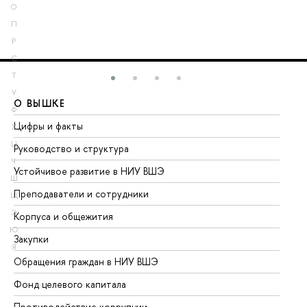
О
П
Р
С
Т
У
О ВЫШКЕ
О
Ф
Цифры и факты
Ли
Х
Ц
Руководство и структура
До
Ч
Устойчивое развитие в НИУ ВШЭ
Ол
Ш
Преподаватели и сотрудники
Пр
Щ
Э
Корпуса и общежития
Вы
Ю
Закупки
Пр
Я
Обращения граждан в НИУ ВШЭ
Ас
Фонд целевого капитала
До
Противодействие коррупции
Це