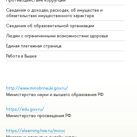
Сведения о доходах, расходах, об имуществе и
Би
обязательствах имущественного характера
Об
Сведения об образовательной организации
Об
Людям с ограниченными возможностями здоровья
Единая платежная страница
Работа в Вышке
http://www.minobrnauki.gov.ru/
Министерство науки и высшего образования РФ
https://edu.gov.ru/
Министерство просвещения РФ
https://elearning.hse.ru/mooc
Массовые открытые онлайн-курсы