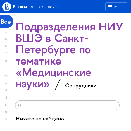
Высшая школа экономики
Меню
Все
Подразделения НИУ
А
ВШЭ в Санкт-
Б
Петербурге по
В
Г
тематике
Д
«Медицинские
Е
Ж
науки»
З
Сотрудники
И
Й
К
Л
Ничего не найдено
М
Н