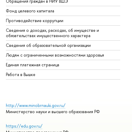
Обращения граждан в НИУ ВШЭ
Ас
Фонд целевого капитала
До
Противодействие коррупции
Це
Сведения о доходах, расходах, об имуществе и
Би
обязательствах имущественного характера
Об
Сведения об образовательной организации
Об
Людям с ограниченными возможностями здоровья
Единая платежная страница
Работа в Вышке
http://www.minobrnauki.gov.ru/
Министерство науки и высшего образования РФ
https://edu.gov.ru/