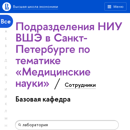
Высшая школа экономики
Меню
Все
Подразделения НИУ
А
ВШЭ в Санкт-
Б
Петербурге по
В
Г
тематике
Д
«Медицинские
Е
Ж
науки»
З
Сотрудники
И
Базовая кафедра
Й
К
Л
М
Н