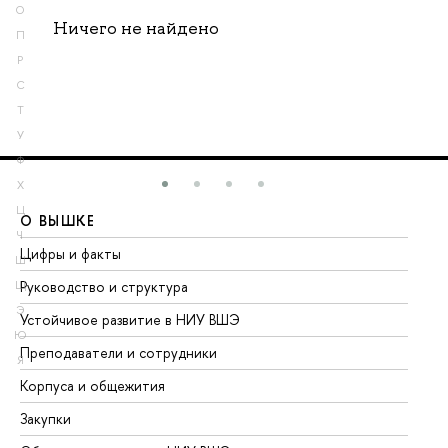
О
Ничего не найдено
П
Р
С
Т
У
Ф
Х
Ц
О ВЫШКЕ
О
Ч
Цифры и факты
Ли
Ш
Руководство и структура
До
Щ
Э
Устойчивое развитие в НИУ ВШЭ
Ол
Ю
Преподаватели и сотрудники
Пр
Я
Корпуса и общежития
Вы
Закупки
Пр