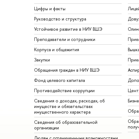
Цифры и факты
Лице
Руководство и структура
Дову
Устойчивое развитие в НИУ ВШЭ
Олим
Преподаватели и сотрудники
Прие
Корпуса и общежития
Вышк
Закупки
Прие
Обращения граждан в НИУ ВШЭ
Аспи
Фонд целевого капитала
Допо
Противодействие коррупции
Цент
Сведения о доходах, расходах, об
Бизн
имуществе и обязательствах
Обра
имущественного характера
Обрат
Сведения об образовательной
полу
организации
Людям с ограниченными возможностями