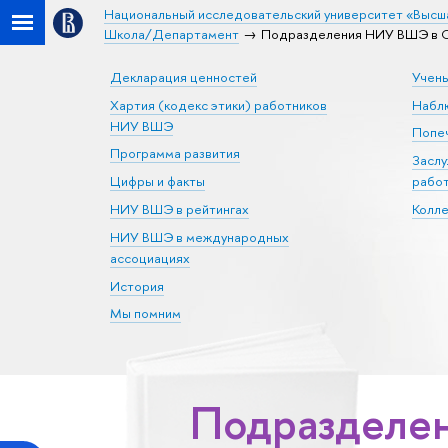
Национальный исследовательский университет «Высш
Школа/Департамент
Подразделения НИУ ВШЭ в Са
Декларация ценностей
Учен
Хартия (кодекс этики) работников
Набл
НИУ ВШЭ
Попеч
Программа развития
Засл
Цифры и факты
рабо
НИУ ВШЭ в рейтингах
Колл
НИУ ВШЭ в международных
ассоциациях
История
Мы помним
Подразделен