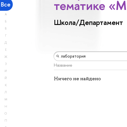
тематике «М
Все
А
Школа/Департамент
Б
В
Г
Д
Е
Ж
З
Название
И
Ничего не найдено
Й
К
Л
М
Н
О
П