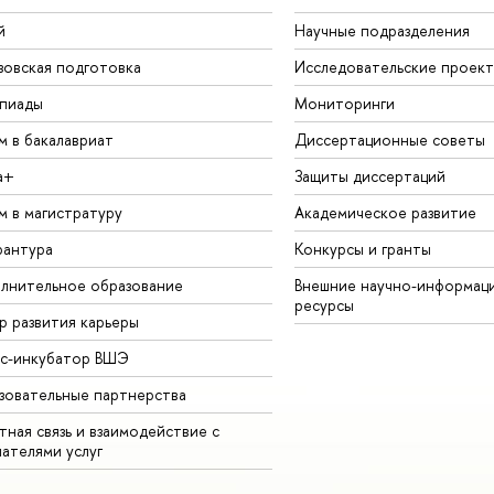
й
Научные подразделения
зовская подготовка
Исследовательские проек
пиады
Мониторинги
м в бакалавриат
Диссертационные советы
а+
Защиты диссертаций
м в магистратуру
Академическое развитие
рантура
Конкурсы и гранты
лнительное образование
Внешние научно-информац
ресурсы
р развития карьеры
ес-инкубатор ВШЭ
зовательные партнерства
ная связь и взаимодействие с
чателями услуг