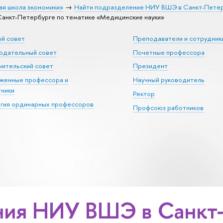
ая школа экономики»
Найти подразделение НИУ ВШЭ в Санкт-Пете
нкт-Петербурге по тематике «Медицинские науки»
ый совет
Преподаватели и сотрудник
юдательный совет
Почетные профессора
ительский совет
Президент
уженные профессора и
Научный руководитель
тники
Ректор
егия ординарных профессоров
Профсоюз работников
ия НИУ ВШЭ в Санкт-