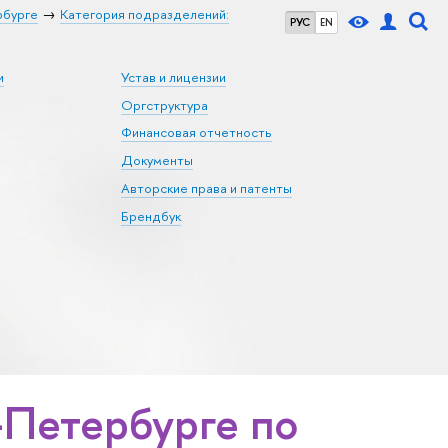
рбурге
Категория подразделений:
РУС
EN
и
Устав и лицензии
Оргструктура
Финансовая отчетность
Документы
Авторские права и патенты
Брендбук
Петербурге по