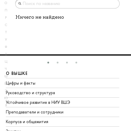
О
П
Ничего не найдено
Р
С
Т
У
Ф
Х
Ц
Ч
О ВЫШКЕ
О
Ш
Цифры и факты
Ли
Щ
Э
Руководство и структура
До
Ю
Устойчивое развитие в НИУ ВШЭ
Ол
Я
Преподаватели и сотрудники
Пр
Корпуса и общежития
Вы