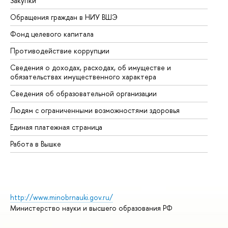
Закупки
Пр
Обращения граждан в НИУ ВШЭ
Ас
Фонд целевого капитала
До
Противодействие коррупции
Це
Сведения о доходах, расходах, об имуществе и
Би
обязательствах имущественного характера
Об
Сведения об образовательной организации
Об
Людям с ограниченными возможностями здоровья
Единая платежная страница
Работа в Вышке
http://www.minobrnauki.gov.ru/
Министерство науки и высшего образования РФ