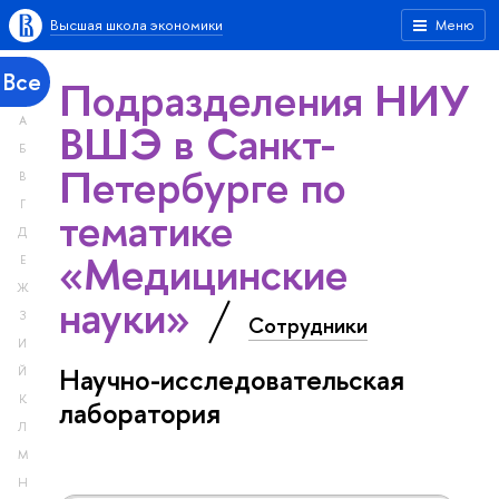
Высшая школа экономики
Меню
Все
Подразделения НИУ
А
ВШЭ в Санкт-
Б
Петербурге по
В
Г
тематике
Д
«Медицинские
Е
Ж
науки»
З
Сотрудники
И
Научно-исследовательская
Й
К
лаборатория
Л
М
Н