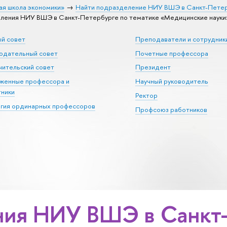
ая школа экономики»
Найти подразделение НИУ ВШЭ в Санкт-Пете
ления НИУ ВШЭ в Санкт-Петербурге по тематике «Медицинские науки
ый совет
Преподаватели и сотрудник
юдательный совет
Почетные профессора
ительский совет
Президент
уженные профессора и
Научный руководитель
тники
Ректор
егия ординарных профессоров
Профсоюз работников
ия НИУ ВШЭ в Санкт-