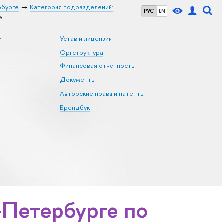
рбурге
Категория подразделений:
РУС
EN
»
и
Устав и лицензии
Оргструктура
Финансовая отчетность
Документы
Авторские права и патенты
Брендбук
Петербурге по