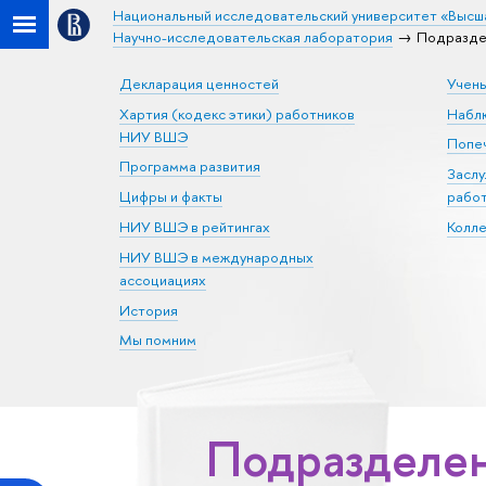
Национальный исследовательский университет «Высш
Научно-исследовательская лаборатория
Подразде
Декларация ценностей
Учен
Хартия (кодекс этики) работников
Набл
НИУ ВШЭ
Попеч
Программа развития
Засл
Цифры и факты
рабо
НИУ ВШЭ в рейтингах
Колл
НИУ ВШЭ в международных
ассоциациях
История
Мы помним
Подразделен