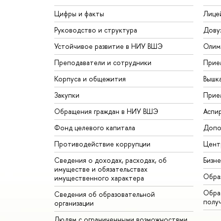
Цифры и факты
Лице
Руководство и структура
Дову
Устойчивое развитие в НИУ ВШЭ
Олим
Преподаватели и сотрудники
Прие
Корпуса и общежития
Вышк
Закупки
Прие
Обращения граждан в НИУ ВШЭ
Аспи
Фонд целевого капитала
Допо
Противодействие коррупции
Цент
Сведения о доходах, расходах, об
Бизн
имуществе и обязательствах
Обра
имущественного характера
Обрат
Сведения об образовательной
полу
организации
Людям с ограниченными возможностями