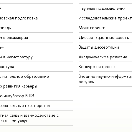
й
Научные подразделения
зовская подготовка
Исследовательские проек
пиады
Мониторинги
м в бакалавриат
Диссертационные советы
а+
Защиты диссертаций
м в магистратуру
Академическое развитие
рантура
Конкурсы и гранты
лнительное образование
Внешние научно-информац
ресурсы
р развития карьеры
ес-инкубатор ВШЭ
зовательные партнерства
ная связь и взаимодействие с
чателями услуг