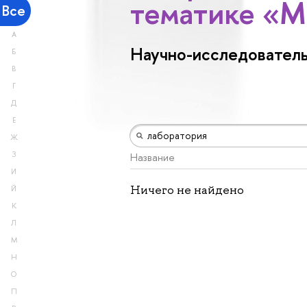
тематике «М
Все
А
Научно-исследователь
Б
В
Г
Д
Е
Ж
З
Название
И
Ничего не найдено
Й
К
Л
М
Н
О
П