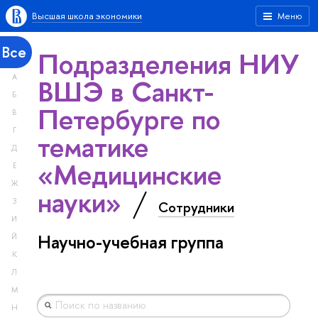
Высшая школа экономики
Меню
Все
Подразделения НИУ
А
ВШЭ в Санкт-
Б
Петербурге по
В
Г
тематике
Д
«Медицинские
Е
Ж
науки»
З
Сотрудники
И
Научно-учебная группа
Й
К
Л
М
Н