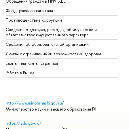
Обращения граждан в НИУ ВШЭ
Ас
Фонд целевого капитала
До
Противодействие коррупции
Це
Сведения о доходах, расходах, об имуществе и
Би
обязательствах имущественного характера
Об
Сведения об образовательной организации
Об
Людям с ограниченными возможностями здоровья
Единая платежная страница
Работа в Вышке
http://www.minobrnauki.gov.ru/
Министерство науки и высшего образования РФ
https://edu.gov.ru/