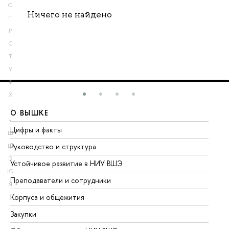
О
Ничего не найдено
П
Р
С
Т
У
Ф
Х
Ц
О ВЫШКЕ
О
Ч
Цифры и факты
Ли
Ш
Руководство и структура
До
Щ
Э
Устойчивое развитие в НИУ ВШЭ
Ол
Ю
Преподаватели и сотрудники
Пр
Я
Корпуса и общежития
Вы
Закупки
Пр