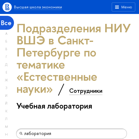
Высшая школа экономики
Меню
Все
Подразделения НИУ
А
ВШЭ в Санкт-
Б
Петербурге по
В
Г
тематике
Д
«Естественные
Е
Ж
науки»
З
Сотрудники
И
Учебная лаборатория
Й
К
Л
М
Н