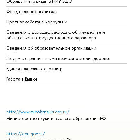
Обращения граждан в НИУ ВШЭ
Ас
Фонд целевого капитала
До
Противодействие коррупции
Це
Сведения о доходах, расходах, об имуществе и
Би
обязательствах имущественного характера
Об
Сведения об образовательной организации
Об
Людям с ограниченными возможностями здоровья
Единая платежная страница
Работа в Вышке
http://www.minobrnauki.gov.ru/
Министерство науки и высшего образования РФ
https://edu.gov.ru/