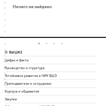
О
Ничего не найдено
П
Р
С
Т
У
Ф
Х
Ц
О ВЫШКЕ
О
Ч
Цифры и факты
Ли
Ш
Руководство и структура
До
Щ
Э
Устойчивое развитие в НИУ ВШЭ
Ол
Ю
Преподаватели и сотрудники
Пр
Я
Корпуса и общежития
Вы
Закупки
Пр