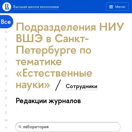
Высшая школа экономики
Меню
Все
Подразделения НИУ
А
ВШЭ в Санкт-
Б
Петербурге по
В
Г
тематике
Д
«Естественные
Е
Ж
науки»
З
Сотрудники
И
Редакции журналов
Й
К
Л
М
Н