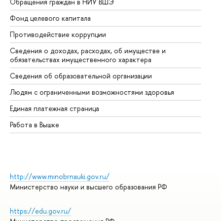
Обращения граждан в НИУ ВШЭ
Ас
Фонд целевого капитала
До
Противодействие коррупции
Це
Сведения о доходах, расходах, об имуществе и
Би
обязательствах имущественного характера
Об
Сведения об образовательной организации
Об
Людям с ограниченными возможностями здоровья
Единая платежная страница
Работа в Вышке
http://www.minobrnauki.gov.ru/
Министерство науки и высшего образования РФ
https://edu.gov.ru/