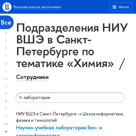
Высшая школа экономики
Меню
Все
Подразделения НИУ
А
ВШЭ в Санкт-
Б
Петербурге по
В
Г
тематике «Химия»
Д
Е
Сотрудники
Ж
З
И
Й
К
НИУ ВШЭ в Санкт-Петербурге → Школа информатики,
Л
физики и технологий
М
Научно-учебная лаборатория био- и
Н
хемоинформатики