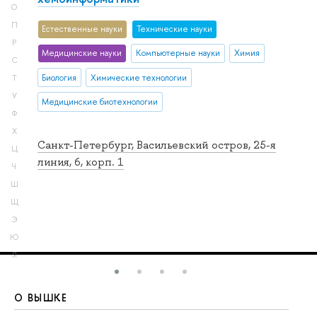
О
П
Естественные науки
Тех­ничес­кие науки
Р
Медицинские науки
Компьютерные науки
Химия
С
Биология
Химические технологии
Т
У
Медицинские биотехнологии
Ф
Х
Санкт-Петербург, Васильевский остров, 25-я
Ц
линия, 6, корп. 1
Ч
Ш
Щ
Э
Ю
Я
О ВЫШКЕ
О