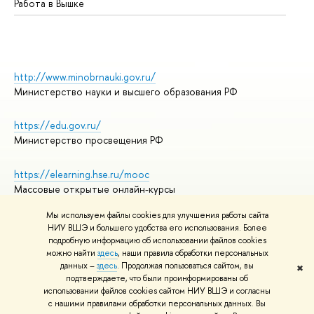
Работа в Вышке
http://www.minobrnauki.gov.ru/
Министерство науки и высшего образования РФ
https://edu.gov.ru/
Министерство просвещения РФ
https://elearning.hse.ru/mooc
Массовые открытые онлайн-курсы
Мы используем файлы cookies для улучшения работы сайта
НИУ ВШЭ и большего удобства его использования. Более
подробную информацию об использовании файлов cookies
© НИУ ВШЭ 1993–2026
Адреса и контакты
можно найти
здесь
, наши правила обработки персональных
Условия использования материалов
данных –
здесь
. Продолжая пользоваться сайтом, вы
✖
подтверждаете, что были проинформированы об
Политика конфиденциальности
использовании файлов cookies сайтом НИУ ВШЭ и согласны
Правила применения рекомендательных технологий в НИУ ВШЭ
с нашими правилами обработки персональных данных. Вы