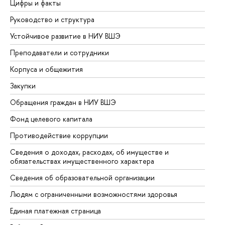
Цифры и факты
Ли
Руководство и структура
До
Устойчивое развитие в НИУ ВШЭ
Ол
Преподаватели и сотрудники
Пр
Корпуса и общежития
Вы
Закупки
Пр
Обращения граждан в НИУ ВШЭ
Ас
Фонд целевого капитала
До
Противодействие коррупции
Це
Сведения о доходах, расходах, об имуществе и
Би
обязательствах имущественного характера
Об
Сведения об образовательной организации
Об
Людям с ограниченными возможностями здоровья
Единая платежная страница