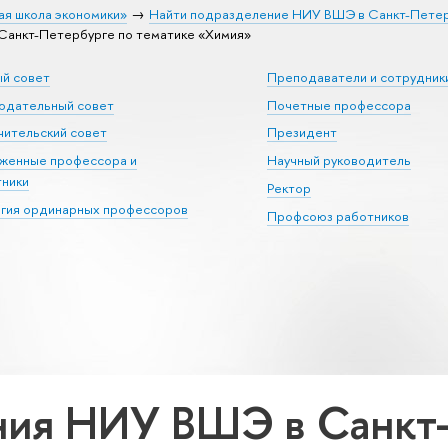
ая школа экономики»
Найти подразделение НИУ ВШЭ в Санкт-Пете
анкт-Петербурге по тематике «Химия»
ый совет
Преподаватели и сотрудник
юдательный совет
Почетные профессора
ительский совет
Президент
уженные профессора и
Научный руководитель
тники
Ректор
егия ординарных профессоров
Профсоюз работников
ия НИУ ВШЭ в Санкт-