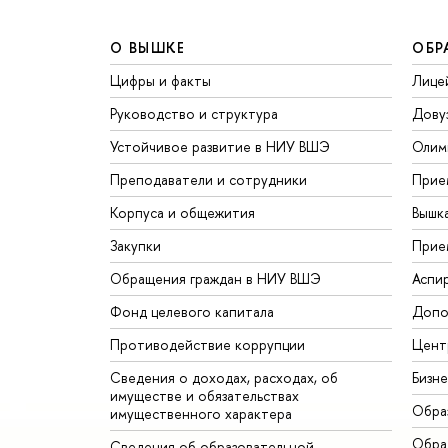
О ВЫШКЕ
ОБР
Цифры и факты
Лице
Руководство и структура
Дову
Устойчивое развитие в НИУ ВШЭ
Олим
Преподаватели и сотрудники
Прие
Корпуса и общежития
Вышк
Закупки
Прие
Обращения граждан в НИУ ВШЭ
Аспи
Фонд целевого капитала
Допо
Противодействие коррупции
Цент
Сведения о доходах, расходах, об
Бизн
имуществе и обязательствах
Обра
имущественного характера
Обрат
Сведения об образовательной