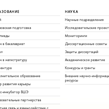
АЗОВАНИЕ
НАУКА
й
Научные подразделения
зовская подготовка
Исследовательские проек
пиады
Мониторинги
м в бакалавриат
Диссертационные советы
а+
Защиты диссертаций
м в магистратуру
Академическое развитие
рантура
Конкурсы и гранты
лнительное образование
Внешние научно-информац
ресурсы
р развития карьеры
ес-инкубатор ВШЭ
зовательные партнерства
ная связь и взаимодействие с