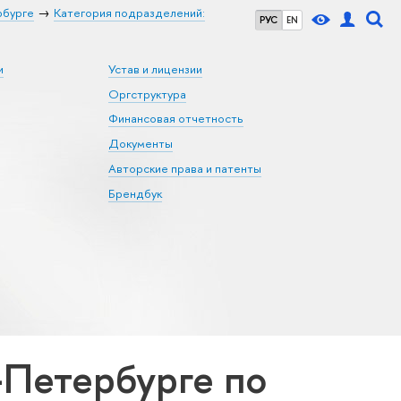
рбурге
Категория подразделений:
РУС
EN
и
Устав и лицензии
Оргструктура
Финансовая отчетность
Документы
Авторские права и патенты
Брендбук
Петербурге по