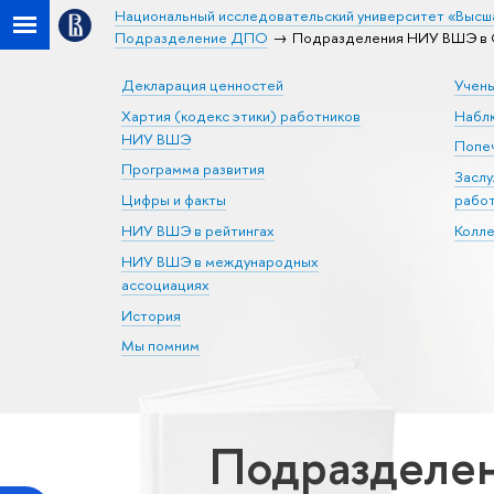
Национальный исследовательский университет «Высш
Подразделение ДПО
Подразделения НИУ ВШЭ в С
Декларация ценностей
Учен
Хартия (кодекс этики) работников
Набл
НИУ ВШЭ
Попеч
Программа развития
Засл
Цифры и факты
рабо
НИУ ВШЭ в рейтингах
Колл
НИУ ВШЭ в международных
ассоциациях
История
Мы помним
Подразделен