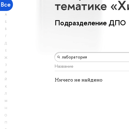
тематике «
Все
А
Подразделение ДПО
Б
В
Г
Д
Е
Ж
З
Название
И
Ничего не найдено
Й
К
Л
М
Н
О
П