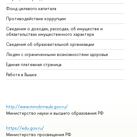
Фонд целевого капитала
До
Противодействие коррупции
Це
Сведения о доходах, расходах, об имуществе и
Би
обязательствах имущественного характера
Об
Сведения об образовательной организации
Об
Людям с ограниченными возможностями здоровья
Единая платежная страница
Работа в Вышке
http://www.minobrnauki.gov.ru/
Министерство науки и высшего образования РФ
https://edu.gov.ru/
Министерство просвещения РФ