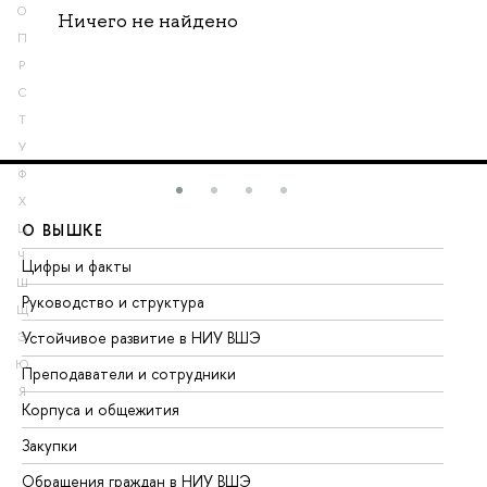
О
Ничего не найдено
П
Р
С
Т
У
Ф
Х
О ВЫШКЕ
О
Ц
Ч
Цифры и факты
Ли
Ш
Руководство и структура
До
Щ
Устойчивое развитие в НИУ ВШЭ
Ол
Э
Ю
Преподаватели и сотрудники
Пр
Я
Корпуса и общежития
Вы
Закупки
Пр
Обращения граждан в НИУ ВШЭ
Ас