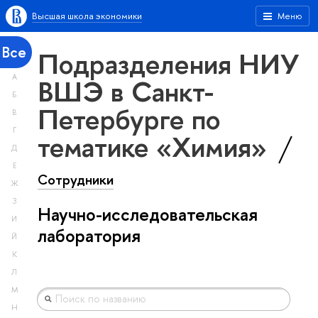
Высшая школа экономики
Меню
Все
Подразделения НИУ
А
ВШЭ в Санкт-
Б
Петербурге по
В
Г
тематике «Химия»
Д
Е
Сотрудники
Ж
З
Научно-исследовательская
И
лаборатория
Й
К
Л
М
Н