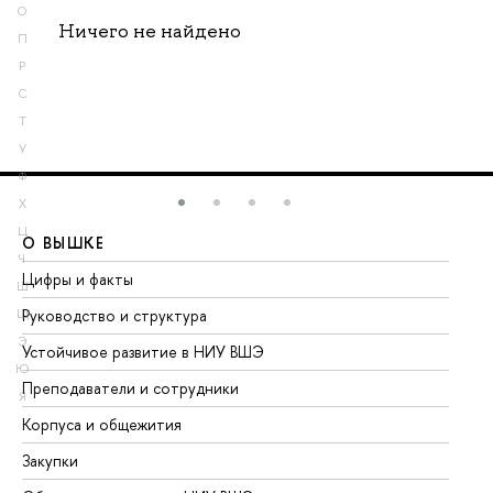
О
Ничего не найдено
П
Р
С
Т
У
Ф
Х
Ц
О ВЫШКЕ
О
Ч
Цифры и факты
Ли
Ш
Руководство и структура
До
Щ
Э
Устойчивое развитие в НИУ ВШЭ
Ол
Ю
Преподаватели и сотрудники
Пр
Я
Корпуса и общежития
Вы
Закупки
Пр