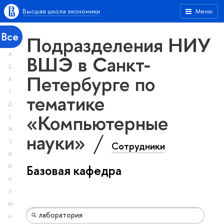
Высшая школа экономики
Меню
Все
Подразделения НИУ
А
ВШЭ в Санкт-
Б
Петербурге по
В
Г
тематике
Д
«Компьютерные
Е
Ж
науки»
З
Сотрудники
И
Базовая кафедра
Й
К
Л
М
Н