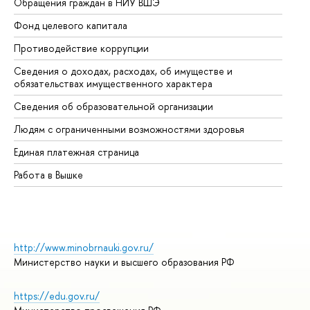
Обращения граждан в НИУ ВШЭ
Ас
Фонд целевого капитала
До
Противодействие коррупции
Це
Сведения о доходах, расходах, об имуществе и
Би
обязательствах имущественного характера
Об
Сведения об образовательной организации
Об
Людям с ограниченными возможностями здоровья
Единая платежная страница
Работа в Вышке
http://www.minobrnauki.gov.ru/
Министерство науки и высшего образования РФ
https://edu.gov.ru/