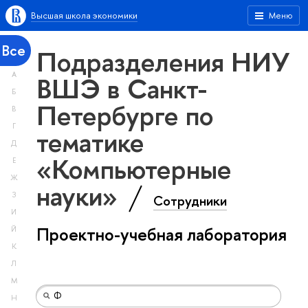
Высшая школа экономики
Меню
Все
Подразделения НИУ
А
ВШЭ в Санкт-
Б
Петербурге по
В
Г
тематике
Д
«Компьютерные
Е
Ж
науки»
З
Сотрудники
И
Проектно-учебная лаборатория
Й
К
Л
М
Н