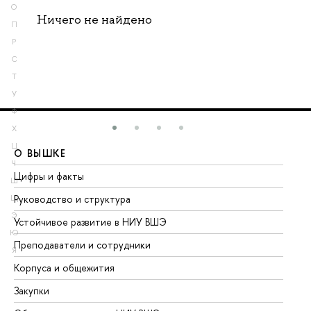
О
Ничего не найдено
П
Р
С
Т
У
Ф
Х
Ц
О ВЫШКЕ
О
Ч
Цифры и факты
Ли
Ш
Руководство и структура
До
Щ
Э
Устойчивое развитие в НИУ ВШЭ
Ол
Ю
Преподаватели и сотрудники
Пр
Я
Корпуса и общежития
Вы
Закупки
Пр