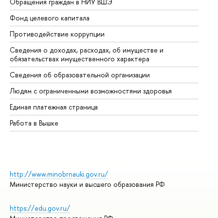
Обращения граждан в НИУ ВШЭ
Ас
Фонд целевого капитала
До
Противодействие коррупции
Це
Сведения о доходах, расходах, об имуществе и
Би
обязательствах имущественного характера
Об
Сведения об образовательной организации
Об
Людям с ограниченными возможностями здоровья
Единая платежная страница
Работа в Вышке
http://www.minobrnauki.gov.ru/
Министерство науки и высшего образования РФ
https://edu.gov.ru/