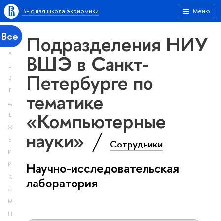
Высшая школа экономики
Меню
Все
Подразделения НИУ
А
ВШЭ в Санкт-
Б
Петербурге по
В
Г
тематике
Д
«Компьютерные
Е
Ж
науки»
З
Сотрудники
И
Научно-исследовательская
Й
К
лаборатория
Л
М
Н