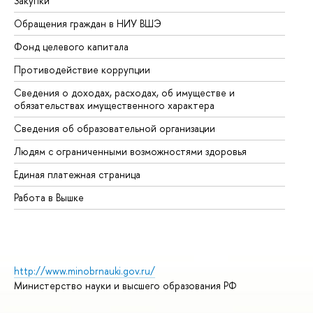
Закупки
Пр
Обращения граждан в НИУ ВШЭ
Ас
Фонд целевого капитала
До
Противодействие коррупции
Це
Сведения о доходах, расходах, об имуществе и
Би
обязательствах имущественного характера
Об
Сведения об образовательной организации
Об
Людям с ограниченными возможностями здоровья
Единая платежная страница
Работа в Вышке
http://www.minobrnauki.gov.ru/
Министерство науки и высшего образования РФ