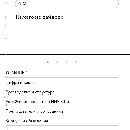
О
П
Ничего не найдено
Р
С
Т
У
Ф
Х
Ц
Ч
О ВЫШКЕ
О
Ш
Цифры и факты
Ли
Щ
Э
Руководство и структура
До
Ю
Устойчивое развитие в НИУ ВШЭ
Ол
Я
Преподаватели и сотрудники
Пр
Корпуса и общежития
Вы