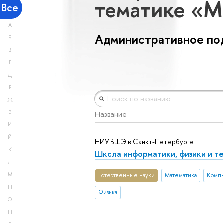
тематике «
Все
А
Административное по
Б
В
Г
Д
Е
Ж
З
Название
И
Й
НИУ ВШЭ в Санкт-Петербурге
К
Школа информатики, физики и т
Л
М
Естественные науки
Математика
Компь
Н
Физика
О
П