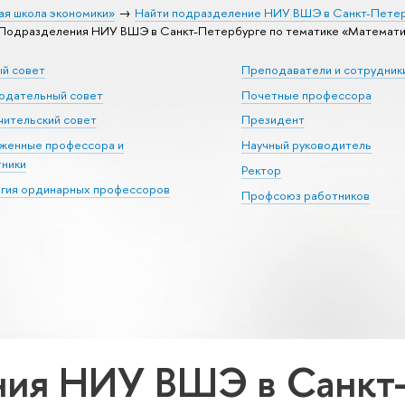
ая школа экономики»
Найти подразделение НИУ ВШЭ в Санкт-Пете
Подразделения НИУ ВШЭ в Санкт-Петербурге по тематике «Математи
ый совет
Преподаватели и сотрудник
юдательный совет
Почетные профессора
ительский совет
Президент
уженные профессора и
Научный руководитель
тники
Ректор
егия ординарных профессоров
Профсоюз работников
ия НИУ ВШЭ в Санкт-