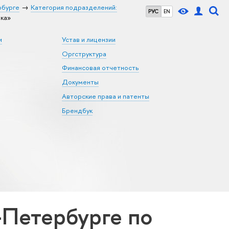
рбурге
Категория подразделений:
РУС
EN
ка»
и
Устав и лицензии
Оргструктура
Финансовая отчетность
Документы
Авторские права и патенты
Брендбук
Петербурге по