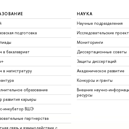
АЗОВАНИЕ
НАУКА
й
Научные подразделения
зовская подготовка
Исследовательские проек
пиады
Мониторинги
м в бакалавриат
Диссертационные советы
а+
Защиты диссертаций
м в магистратуру
Академическое развитие
рантура
Конкурсы и гранты
лнительное образование
Внешние научно-информац
ресурсы
р развития карьеры
ес-инкубатор ВШЭ
зовательные партнерства
ная связь и взаимодействие с