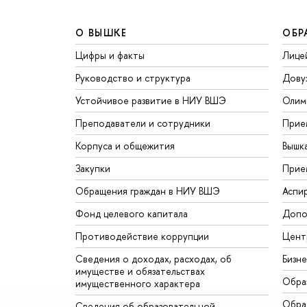
О ВЫШКЕ
ОБР
Цифры и факты
Лице
Руководство и структура
Дову
Устойчивое развитие в НИУ ВШЭ
Олим
Преподаватели и сотрудники
Прие
Корпуса и общежития
Вышк
Закупки
Прие
Обращения граждан в НИУ ВШЭ
Аспи
Фонд целевого капитала
Допо
Противодействие коррупции
Цент
Сведения о доходах, расходах, об
Бизн
имуществе и обязательствах
Обра
имущественного характера
Обрат
Сведения об образовательной