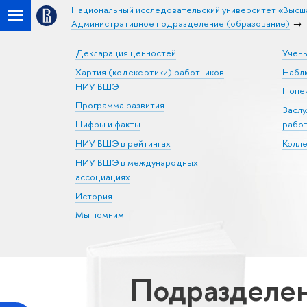
Национальный исследовательский университет «Высш
Административное подразделение (образование)
Декларация ценностей
Учен
Хартия (кодекс этики) работников
Набл
НИУ ВШЭ
Попеч
Программа развития
Засл
Цифры и факты
рабо
НИУ ВШЭ в рейтингах
Колл
НИУ ВШЭ в международных
ассоциациях
История
Мы помним
Подразделен